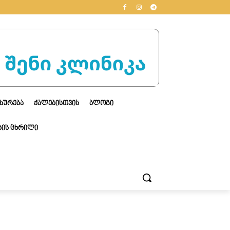
ᲮᲣᲠᲔᲑᲐ
ᲥᲐᲚᲔᲑᲘᲡᲗᲕᲘᲡ
ᲑᲚᲝᲒᲘ
ᲘᲡ ᲪᲮᲠᲘᲚᲘ