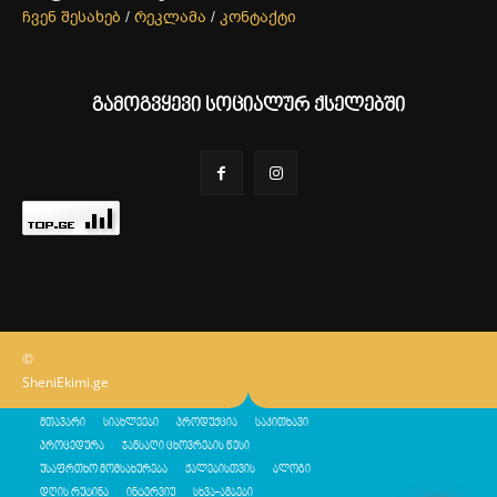
ჩვენ შესახებ
/
რეკლამა
/
კონტაქტი
გამოგვყევი სოციალურ ქსელებში
©
SheniEkimi.ge
მთავარი
სიახლეები
პროდუქცია
საკითხავი
პროცედურა
ჯანსაღი ცხოვრების წესი
უსაფრთხო მომსახურება
ქალებისთვის
ბლოგი
დღის რუტინა
ინტერვიუ
სხვა-ამბები