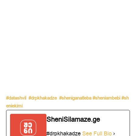
#datashvil
#drpkhakadze
#sheniganatleba
#sheniambebi
#sh
eniekimi
SheniSilamaze.ge
#drpkhakadze
See Full Bio