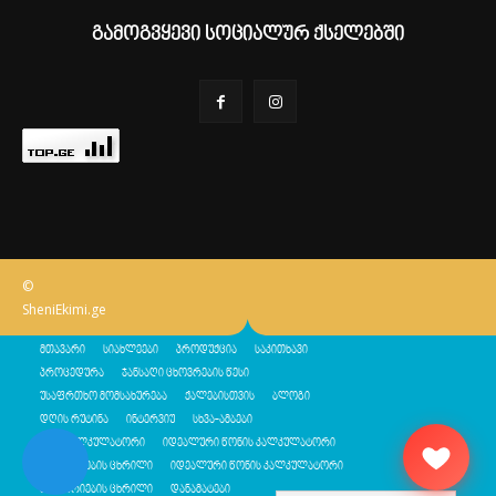
გამოგვყევი სოციალურ ქსელებში
©
SheniEkimi.ge
მთავარი
სიახლეები
პროდუქცია
საკითხავი
პროცედურა
ჯანსაღი ცხოვრების წესი
უსაფრთხო მომსახურება
ქალებისთვის
ბლოგი
დღის რუტინა
ინტერვიუ
სხვა-ამბები
შენი კალკულატორი
იდეალური წონის კალკულატორი
კალორიების ცხრილი
იდეალური წონის კალკულატორი
კალორიების ცხრილი
დანამატები