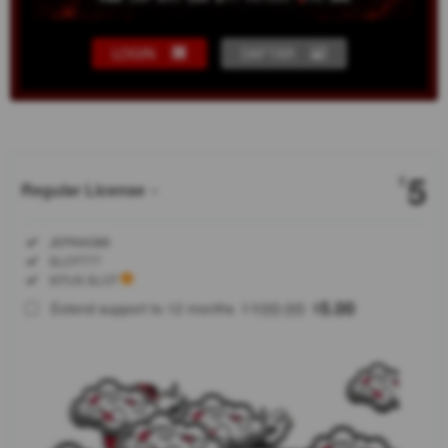
LOGIN
DAFTAR
Show More
5
$
Regular License
Regular
Included:
JEPANG88
License
Included:
SLOT777
SELECTED
Included:
SITUS SLOT
88
$
100.00
5.00
Extend support to 12 months
$
$
JEPANG88
menghadirkan
akses
alternatif slot
online anti
blokir, pilihan