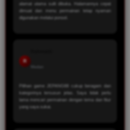
alamat utama sulit dibuka. Halamannya cepat
dimuat dan menu permainan tetap nyaman
digunakan melalui ponsel.
Rahmatdi
R
Medan
Pilihan game JEPANG88 cukup beragam dan
kategorinya tersusun jelas. Saya tidak perlu
lama mencari permainan dengan tema dan fitur
yang saya sukai.