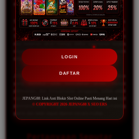
dari halaman tiruan yang memakai nama serupa.
Sistem halaman dibuat responsif dan ringan untuk
membantu proses pemuatan berjalan lebih lancar.
Susunan menu yang ringkas membuat perpindahan
dari halaman akun menuju daftar permainan terasa
cepat, sementara informasi penting tetap mudah
LOGIN
dibaca pada berbagai ukuran layar.
DAFTAR
JEPANG88 menghadirkan pengalaman slot online
yang berfokus pada kemudahan akses, variasi
permainan, dan kenyamanan pengguna. Istilah pasti
menang pada judul merupakan bahasa promosi; hasil
JEPANG88: Link Anti Blokir Slot Online Pasti Menang Hari ini
© COPYRIGHT 2026 JEPANG88 X SEO ERS
permainan tetap mengikuti mekanisme masing-masing
game dan tidak dapat dijamin secara mutlak.
Pertanyaan Seputar