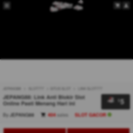
JEPANG88
SLOT777
SITUS SLOT
LINK SLOT777
JEPANG88: Link Anti Blokir Slot
5
$
Online Pasti Menang Hari ini
By
JEPANG88
404
sales
SLOT GACOR