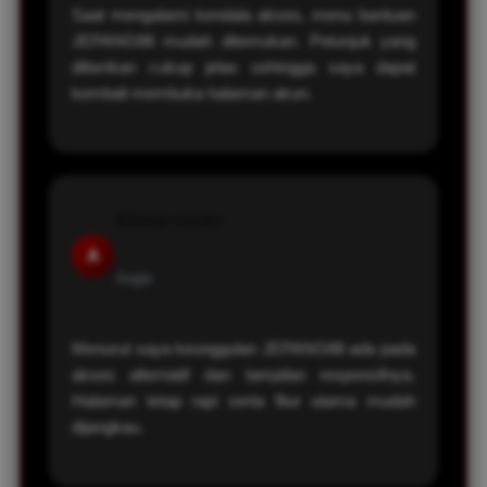
Saat mengalami kendala akses, menu bantuan
JEPANG88 mudah ditemukan. Petunjuk yang
diberikan cukup jelas sehingga saya dapat
kembali membuka halaman akun.
Ahmat rianto
A
Jogja
Menurut saya keunggulan JEPANG88 ada pada
akses alternatif dan tampilan responsifnya.
Halaman tetap rapi serta fitur utama mudah
dijangkau.