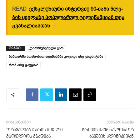
READ
ექსკლუზიური ინტერვიუ 90-იანი წლე­
ბის ყვე­ლა­ზე პო­პუ­ლა­რუ­ლ ტე­ლე­წამ­ყვა­ნ თეა
გვა­სა­ლიასთან
„დარწმუნებული ვარ
ᲗᲔᲒᲔᲑᲘ :
ზამთარში ათასობით ადამიანმა კოვიდი ისე გადაიტანა
რომ არც გაუგია“
წინა სტატიაში
შემდეგი სტატია
“დაავადება X არის მთელი
გრიპის მკურნალობა და
მსოფლიოს მზადება
ბავშვის კლინიკიდან