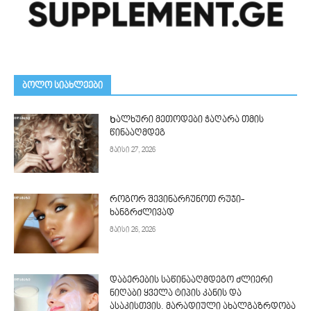
ᲑᲝᲚᲝ ᲡᲘᲐᲮᲚᲔᲔᲑᲘ
Ხალხური მეთოდები ჭაღარა თმის
წინააღმდეგ
მაისი 27, 2026
როგორ შევინარჩუნოთ რუჯი-
ხანგრძლივად
მაისი 26, 2026
დაბერების საწინააღმდეგო ძლიერი
ნიღაბი ყველა ტიპის კანის და
ასაკისთვის. მარადიული ახალგაზრდობა