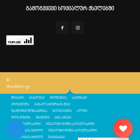
გამოგვყევი სოციალურ ქსელებში
©
SheniEkimi.ge
მთავარი
სიახლეები
პროდუქცია
საკითხავი
პროცედურა
ჯანსაღი ცხოვრების წესი
უსაფრთხო მომსახურება
ქალებისთვის
ბლოგი
დღის რუტინა
ინტერვიუ
სხვა-ამბები
შენი კალკულატორი
იდეალური წონის კალკულატორი
კალორიების ცხრილი
იდეალური წონის კალკულატორი
კალორიების ცხრილი
დანამატები