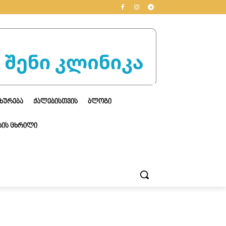
ᲮᲣᲠᲔᲑᲐ
ᲥᲐᲚᲔᲑᲘᲡᲗᲕᲘᲡ
ᲑᲚᲝᲒᲘ
ᲘᲡ ᲪᲮᲠᲘᲚᲘ