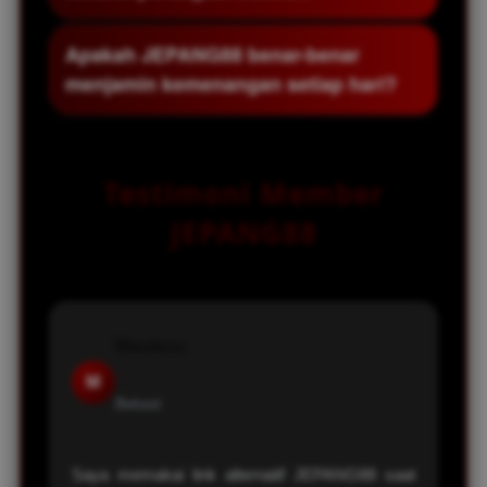
kategori agar pengguna lebih mudah
memilih game sesuai preferensi.
Tampilan JEPANG88 dibuat responsif
Apakah JEPANG88 benar-benar
sehingga menu login, daftar permainan,
menjamin kemenangan setiap hari?
dan informasi penting tetap mudah
digunakan melalui smartphone, tablet,
Tidak ada hasil permainan yang dapat
laptop, maupun komputer.
dijamin secara mutlak. Setiap game
Testimoni Member
memiliki mekanisme dan ketentuannya
sendiri, sehingga pengguna perlu
JEPANG88
memahami aturan permainan serta
bermain secara bertanggung jawab.
Maulana
M
Bekasi
Saya memakai link alternatif JEPANG88 saat