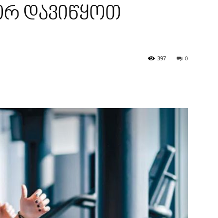
ორ დავიწყოთ
397
0