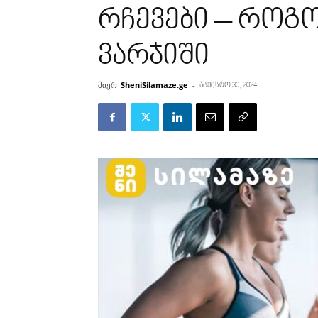
რჩევები – როგ
ვარჯიში
მიერ
SheniSilamaze.ge
-
აგვისტო 30, 2024