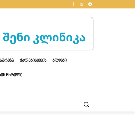
ᲮᲣᲠᲔᲑᲐ
ᲥᲐᲚᲔᲑᲘᲡᲗᲕᲘᲡ
ᲑᲚᲝᲒᲘ
ᲘᲡ ᲪᲮᲠᲘᲚᲘ