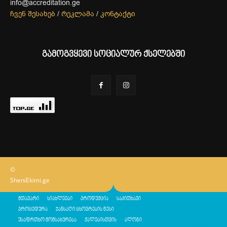
info@accreditation.ge
ჩვენ შესახებ
/
რეკლამა
/
კონტაქტი
გამოგვყევი სოციალურ ქსელებში
©
SheniEkimi.ge
მთავარი
სიახლეები
პროდუქცია
საკითხავი
პროცედურა
ჯანსაღი ცხოვრების წესი
უსაფრთხო მომსახურება
ქალებისთვის
ბლოგი