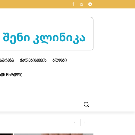
ᲮᲣᲠᲔᲑᲐ
ᲥᲐᲚᲔᲑᲘᲡᲗᲕᲘᲡ
ᲑᲚᲝᲒᲘ
ᲘᲡ ᲪᲮᲠᲘᲚᲘ