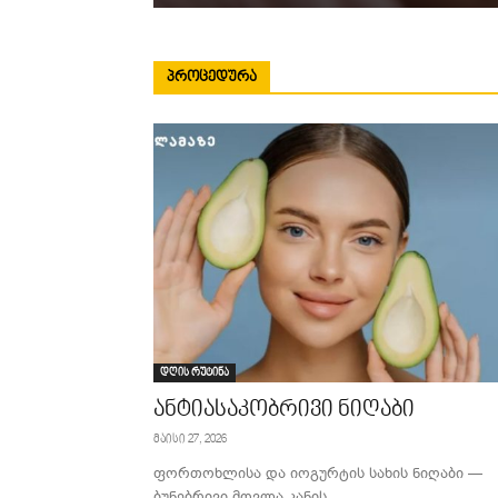
ᲞᲠᲝᲪᲔᲓᲣᲠᲐ
დღის რუტინა
ანტიასაკობრივი ნიღაბი
მაისი 27, 2026
ფორთოხლისა და იოგურტის სახის ნიღაბი —
ბუნებრივი მოვლა კანის...