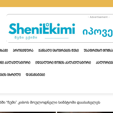
- Advertisement -
ᲗᲮᲐᲕᲘ
ᲞᲠᲝᲪᲔᲓᲣᲠᲐ
ᲯᲐᲜᲡᲐᲦᲘ ᲪᲮᲝᲕᲠᲔᲑᲘᲡ ᲬᲔᲡᲘ
ᲣᲡᲐᲤᲠᲗᲮᲝ ᲛᲝᲛᲡᲐ
ᲔᲜᲘ ᲙᲐᲚᲙᲣᲚᲐᲢᲝᲠᲘ
ᲘᲓᲔᲐᲚᲣᲠᲘ ᲬᲝᲜᲘᲡ ᲙᲐᲚᲙᲣᲚᲐᲢᲝᲠᲘ
ᲙᲐᲚᲝᲠᲘᲔᲑ
ᲑᲘᲡ ᲪᲮᲠᲘᲚᲘ
ᲓᲐᲜᲐᲛᲐᲢᲔᲑᲘ
ბში “ჩუმი” კიბოს მოულოდნელი სიმპტომი დაასახელეს