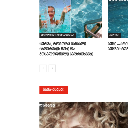
უსაფრთხო მომსახურება
ბლოგი
ცურვა, როგორც ჯანსაღი
აუზი – არ
ცხოვრების წესი და
აუზზე სტუ
მოსალოდნელი საფრთხეები
ᲡᲮᲕᲐ-ᲐᲛᲑᲔᲑᲘ