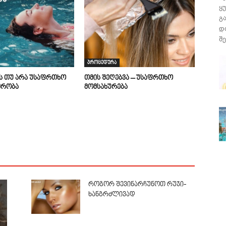
ყ
გ
დ
შე
პროცედურა
ის თუ არა უსაფრთხო
თმის შეღებვა – უსაფრთხო
მრობა
მომსახურება
როგორ შევინარჩუნოთ რუჯი-
ხანგრძლივად