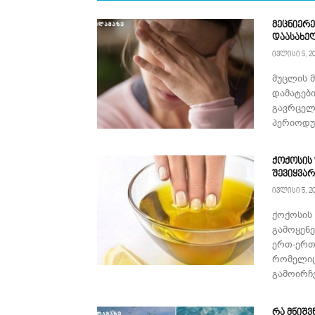
მეცნიერე
დაასახე
ივლისი 5, 2
მუცლის 
დამატებ
გავრცელ
პერიოდულ
ქოქოსის
შევიყვა
ივლისი 5, 2
ქოქოსის
გამოყენ
ერთ-ერთ
რომელიც
გამოირჩე
რა მნიშვ