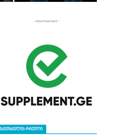
- Advertisement -
ᲛᲙᲘᲗᲮᲕᲔᲚᲘᲡ ᲠᲩᲔᲣᲚᲘ