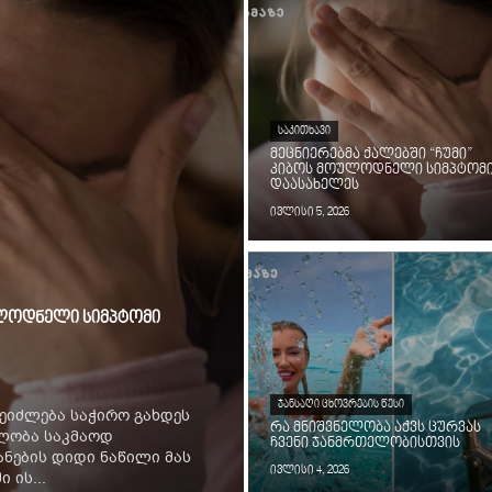
ᲡᲐᲙᲘᲗᲮᲐᲕᲘ
მეცნიერებმა ქალებში “ჩუმი”
კიბოს მოულოდნელი სიმპტომ
დაასახელეს
ივლისი 5, 2026
ოულოდნელი სიმპტომი
ᲯᲐᲜᲡᲐᲦᲘ ᲪᲮᲝᲕᲠᲔᲑᲘᲡ ᲬᲔᲡᲘ
ეიძლება საჭირო გახდეს
რა მნიშვნელობა აქვს ცურვას
ილობა საკმაოდ
ჩვენი ჯანმრთელობისთვის
ნების დიდი ნაწილი მას
ივლისი 4, 2026
 ის...