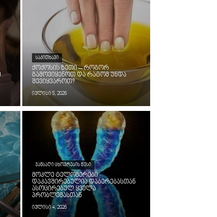
ᲡᲐᲙᲘᲗᲮᲐᲕᲘ
ქოქოსის ზეთი – როგორ
ი
გამოვიყენოთ და რატომ უნდა
შევიყვაროთ?
ივლისი 5, 2026
ᲯᲐᲜᲡᲐᲦᲘ ᲪᲮᲝᲕᲠᲔᲑᲘᲡ ᲬᲔᲡᲘ
მოკლე ტელომერები
დაკავშირებულია დაბერებასთან
ასოცირებულ ყველა
პრობლემასთან
ივლისი 4, 2026