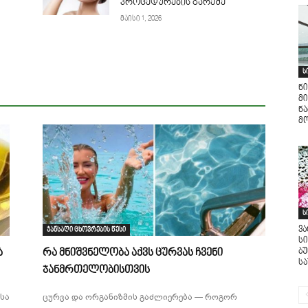
პროცედურების გარეშე
მაისი 1, 2026
ს
ნი
მი
ნ
მო
ს
ვ
ჯანსაღი ცხოვრების წესი
ს
ბ
ა
რა მნიშვნელობა აქვს ცურვას ჩვენი
ს
ჯანმრთელობისთვის
სა
ცურვა და ორგანიზმის გაძლიერება — როგორ