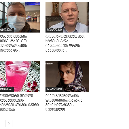
იახლეები
სიახლეები
ღბების შესახებ
როგორ დავიცვათ კანი
თები: რა ვიცით
სტრესისა და
ამდვილად კანის
ინფექციების დროს –
ვლასა და...
ექსპერტის...
იახლეები
სიახლეები
არდისფერი თაფლი
ნინო გაჩეჩილაძის
ილამაზისთვის –
ფოტოსესია: რა არის
უნებრივი კოსმეტიკური
მისი სილამაზის
აშუალება
საიდუმლო