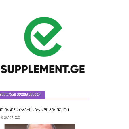
ᲧᲕᲔᲚᲐᲖᲔ ᲛᲝᲗᲮᲝᲕᲜᲐᲓᲘ
იორგი ფხაკაძის ახალი პროექტი
ემბერი 7, 0203