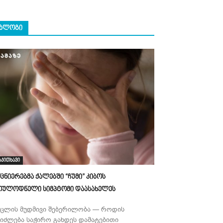
ᲑᲚᲝᲒᲘ
აკითხავი
ეცნიერებმა ქალებში “ჩუმი” კიბოს
ოულოდნელი სიმპტომი დაასახელეს
უცლის მუდმივი შებერილობა — როდის
ეიძლება საჭირო გახდეს დამატებითი