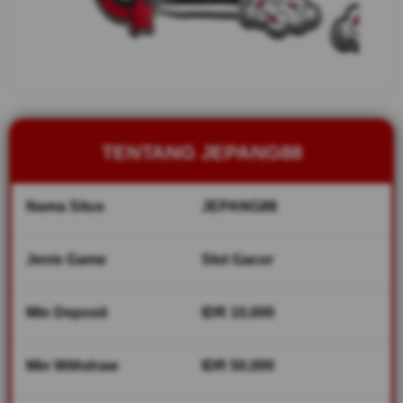
game
beragam, dan
juga
kepastian
menang
setiap hari
disini.
TENTANG JEPANG88
V
i
e
Nama Situs
JEPANG88
w
l
i
Jenis Game
Slot Gacor
c
e
n
Min Deposit
IDR 10,000
s
e
d
Min Withdraw
IDR 50,000
e