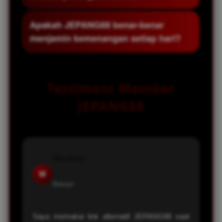
kategori agar pengguna lebih mudah
memilih game sesuai preferensi.
Tampilan JEPANG88 dibuat responsif
Apakah JEPANG88 benar-benar
sehingga menu login, daftar permainan,
menjamin kemenangan setiap hari?
dan informasi penting tetap mudah
digunakan melalui smartphone, tablet,
Tidak ada hasil permainan yang dapat
laptop, maupun komputer.
dijamin secara mutlak. Setiap game
Testimoni Member
memiliki mekanisme dan ketentuannya
sendiri, sehingga pengguna perlu
JEPANG88
memahami aturan permainan serta
bermain secara bertanggung jawab.
Maulana
M
Bekasi
Saya memakai link alternatif JEPANG88 saat