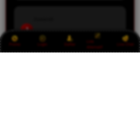
Juwandi
J
Palangkaraya
Link
Promo
Login
Daftar
Live Chat
Alternatif
Saya mencoba JEPANG88 setelah mendapat
rekomendasi teman. Navigasinya sederhana,
koleksi permainan mudah dilihat, dan akses
melalui perangkat mobile terasa nyaman.