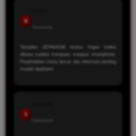
Bobby
B
Semarang
Tampilan JEPANG88 terasa ringan ketika
dibuka melalui komputer maupun smartphone.
Perpindahan menu lancar dan informasi penting
mudah dipahami.
Siswanto
S
Kalimantan