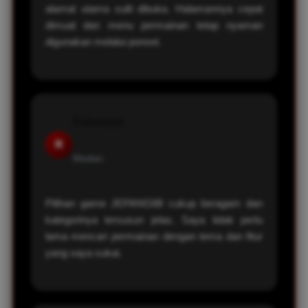
alamat utama sulit dibuka. Halamannya cepat
dimuat dan menu permainan tetap nyaman
digunakan melalui ponsel.
Rahmatdi
R
Medan
Pilihan game JEPANG88 cukup beragam dan
kategorinya tersusun jelas. Saya tidak perlu
lama mencari permainan dengan tema dan fitur
yang saya sukai.