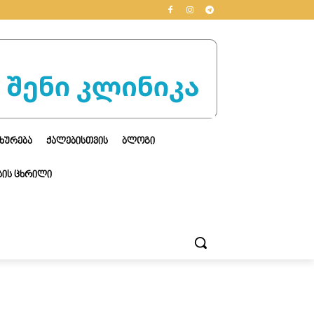
ᲮᲣᲠᲔᲑᲐ
ᲥᲐᲚᲔᲑᲘᲡᲗᲕᲘᲡ
ᲑᲚᲝᲒᲘ
ᲘᲡ ᲪᲮᲠᲘᲚᲘ