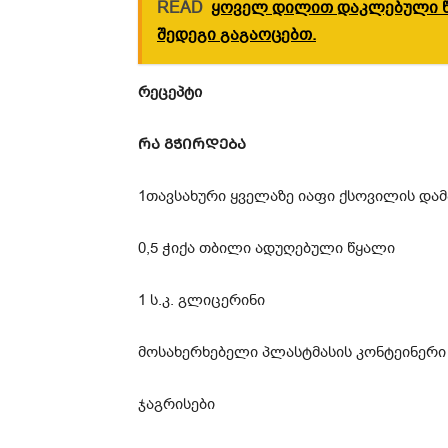
READ
ყოველ დილით დაკლებული წო
შედეგი გაგაოცებთ.
რეცეპტი
ᲠᲐ ᲒᲭᲘᲠᲓᲔᲑᲐ
1თავსახური ყველაზე იაფი ქსოვილის დ
0,5 ჭიქა თბილი ადუღებული წყალი
1 ს.კ. გლიცერინი
მოსახერხებელი პლასტმასის კონტეინერი
ჯაგრისები