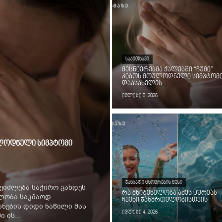
ᲡᲐᲙᲘᲗᲮᲐᲕᲘ
მეცნიერებმა ქალებში “ჩუმი”
კიბოს მოულოდნელი სიმპტომ
დაასახელეს
ივლისი 5, 2026
ოულოდნელი სიმპტომი
ᲯᲐᲜᲡᲐᲦᲘ ᲪᲮᲝᲕᲠᲔᲑᲘᲡ ᲬᲔᲡᲘ
ეიძლება საჭირო გახდეს
რა მნიშვნელობა აქვს ცურვას
ილობა საკმაოდ
ჩვენი ჯანმრთელობისთვის
ნების დიდი ნაწილი მას
ივლისი 4, 2026
 ის...