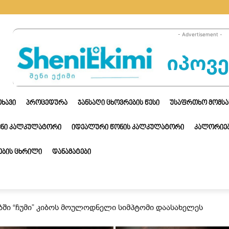
- Advertisement -
ᲗᲮᲐᲕᲘ
ᲞᲠᲝᲪᲔᲓᲣᲠᲐ
ᲯᲐᲜᲡᲐᲦᲘ ᲪᲮᲝᲕᲠᲔᲑᲘᲡ ᲬᲔᲡᲘ
ᲣᲡᲐᲤᲠᲗᲮᲝ ᲛᲝᲛᲡᲐ
ᲔᲜᲘ ᲙᲐᲚᲙᲣᲚᲐᲢᲝᲠᲘ
ᲘᲓᲔᲐᲚᲣᲠᲘ ᲬᲝᲜᲘᲡ ᲙᲐᲚᲙᲣᲚᲐᲢᲝᲠᲘ
ᲙᲐᲚᲝᲠᲘᲔᲑ
ᲑᲘᲡ ᲪᲮᲠᲘᲚᲘ
ᲓᲐᲜᲐᲛᲐᲢᲔᲑᲘ
ბში “ჩუმი” კიბოს მოულოდნელი სიმპტომი დაასახელეს