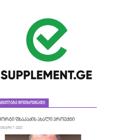
ᲧᲕᲔᲚᲐᲖᲔ ᲛᲝᲗᲮᲝᲕᲜᲐᲓᲘ
იორგი ფხაკაძის ახალი პროექტი
ემბერი 7, 0203