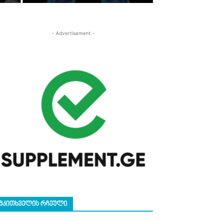
- Advertisement -
ᲛᲙᲘᲗᲮᲕᲔᲚᲘᲡ ᲠᲩᲔᲣᲚᲘ