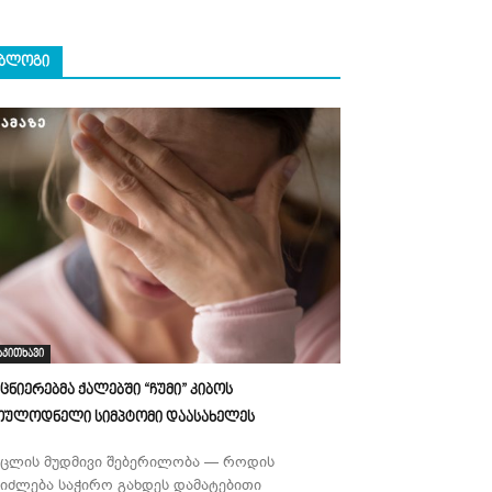
ᲑᲚᲝᲒᲘ
აკითხავი
ეცნიერებმა ქალებში “ჩუმი” კიბოს
ოულოდნელი სიმპტომი დაასახელეს
უცლის მუდმივი შებერილობა — როდის
ეიძლება საჭირო გახდეს დამატებითი