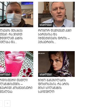
იახლეები
სიახლეები
ღბების შესახებ
როგორ დავიცვათ კანი
თები: რა ვიცით
სტრესისა და
ამდვილად კანის
ინფექციების დროს –
ვლასა და...
ექსპერტის...
იახლეები
სიახლეები
არდისფერი თაფლი
ნინო გაჩეჩილაძის
ილამაზისთვის –
ფოტოსესია: რა არის
უნებრივი კოსმეტიკური
მისი სილამაზის
აშუალება
საიდუმლო