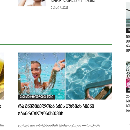
პროცედურების გარეშე
მაისი 1, 2026
ს
ნი
მი
ნ
მო
ს
ვ
ჯანსაღი ცხოვრების წესი
ს
ბ
ა
რა მნიშვნელობა აქვს ცურვას ჩვენი
ს
ჯანმრთელობისთვის
სა
ცურვა და ორგანიზმის გაძლიერება — როგორ