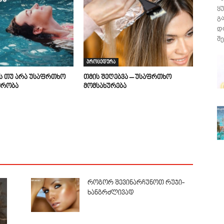
ყ
გ
დ
შე
პროცედურა
ის თუ არა უსაფრთხო
თმის შეღებვა – უსაფრთხო
მრობა
მომსახურება
როგორ შევინარჩუნოთ რუჯი-
ხანგრძლივად