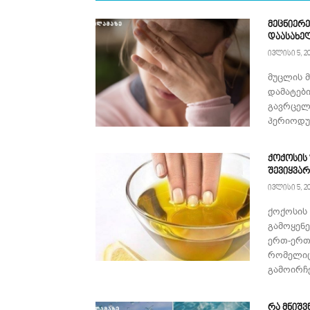
მეცნიერე
დაასახე
ივლისი 5, 2
მუცლის 
დამატებ
გავრცელ
პერიოდულ
ქოქოსის
შევიყვა
ივლისი 5, 2
ქოქოსის
გამოყენ
ერთ-ერთ
რომელიც
გამოირჩე
რა მნიშვ