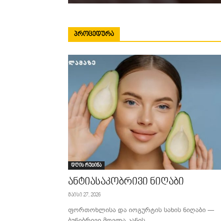
ᲞᲠᲝᲪᲔᲓᲣᲠᲐ
დღის რუტინა
ანტიასაკობრივი ნიღაბი
მაისი 27, 2026
ფორთოხლისა და იოგურტის სახის ნიღაბი —
ბუნებრივი მოვლა კანის...