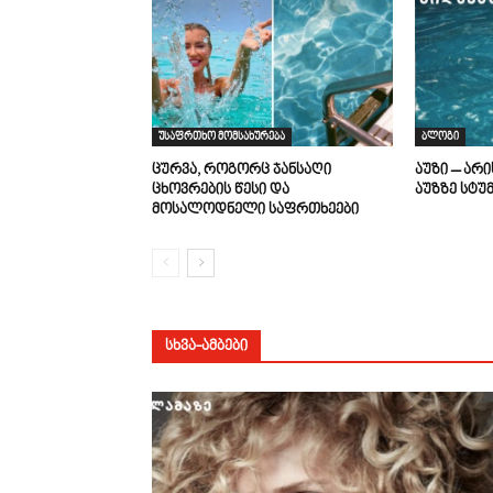
უსაფრთხო მომსახურება
ბლოგი
ცურვა, როგორც ჯანსაღი
აუზი – არ
ცხოვრების წესი და
აუზზე სტუ
მოსალოდნელი საფრთხეები
ᲡᲮᲕᲐ-ᲐᲛᲑᲔᲑᲘ