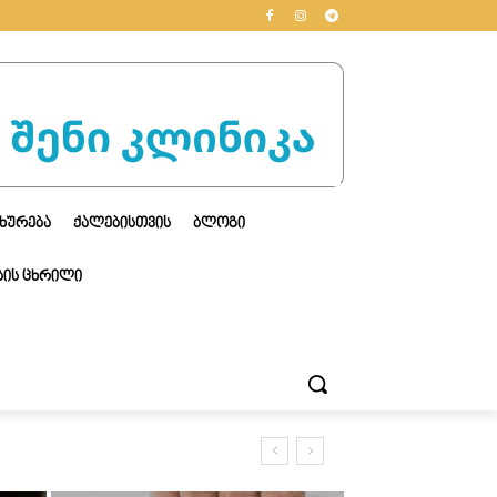
ᲮᲣᲠᲔᲑᲐ
ᲥᲐᲚᲔᲑᲘᲡᲗᲕᲘᲡ
ᲑᲚᲝᲒᲘ
ᲘᲡ ᲪᲮᲠᲘᲚᲘ