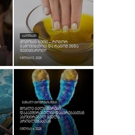
ᲡᲐᲙᲘᲗᲮᲐᲕᲘ
ქოქოსის ზეთი – როგორ
ი
გამოვიყენოთ და რატომ უნდა
შევიყვაროთ?
ივლისი 5, 2026
ᲯᲐᲜᲡᲐᲦᲘ ᲪᲮᲝᲕᲠᲔᲑᲘᲡ ᲬᲔᲡᲘ
მოკლე ტელომერები
დაკავშირებულია დაბერებასთან
ასოცირებულ ყველა
პრობლემასთან
ივლისი 4, 2026