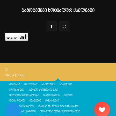
გამოგვყევი სოციალურ ქსელებში
©
SheniEkimi.ge
მთავარი
სიახლეები
პროდუქცია
საკითხავი
პროცედურა
ჯანსაღი ცხოვრების წესი
უსაფრთხო მომსახურება
ქალებისთვის
ბლოგი
დღის რუტინა
ინტერვიუ
სხვა-ამბები
შენი კალკულატორი
იდეალური წონის კალკულატორი
კალორიების ცხრილი
იდეალური წონის კალკულატორი