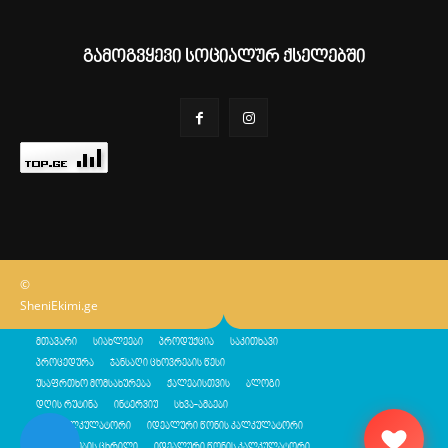
გამოგვყევი სოციალურ ქსელებში
©
SheniEkimi.ge
მთავარი
სიახლეები
პროდუქცია
საკითხავი
პროცედურა
ჯანსაღი ცხოვრების წესი
უსაფრთხო მომსახურება
ქალებისთვის
ბლოგი
დღის რუტინა
ინტერვიუ
სხვა-ამბები
შენი კალკულატორი
იდეალური წონის კალკულატორი
კალორიების ცხრილი
იდეალური წონის კალკულატორი