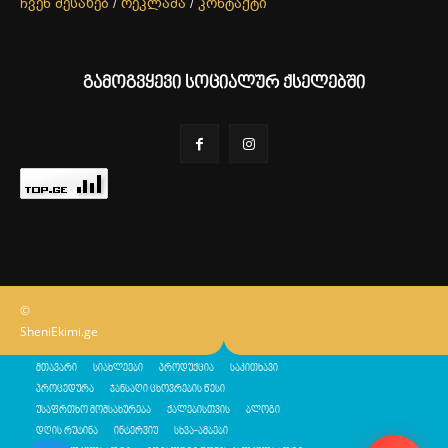
ჩვენ შესახებ
/
რეკლამა
/
კონტაქტი
გამოგვყევი სოციალურ ქსელებში
©
SheniEkimi.ge
მთავარი
სიახლეები
პროდუქცია
საკითხავი
პროცედურა
ჯანსაღი ცხოვრების წესი
უსაფრთხო მომსახურება
ქალებისთვის
ბლოგი
დღის რუტინა
ინტერვიუ
სხვა-ამბები