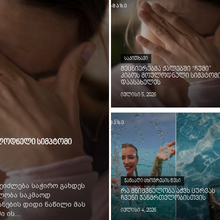
ᲡᲐᲙᲘᲗᲮᲐᲕᲘ
მეცნიერებმა ქალებში “ჩუმი”
კიბოს მოულოდნელი სიმპტომ
დაასახელეს
ივლისი 5, 2026
ოულოდნელი სიმპტომი
ᲯᲐᲜᲡᲐᲦᲘ ᲪᲮᲝᲕᲠᲔᲑᲘᲡ ᲬᲔᲡᲘ
ეიძლება საჭირო გახდეს
რა მნიშვნელობა აქვს ცურვას
ილობა საკმაოდ
ჩვენი ჯანმრთელობისთვის
ნების დიდი ნაწილი მას
ივლისი 4, 2026
 ის...