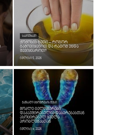
ᲡᲐᲙᲘᲗᲮᲐᲕᲘ
ქოქოსის ზეთი – როგორ
ი
გამოვიყენოთ და რატომ უნდა
შევიყვაროთ?
ივლისი 5, 2026
ᲯᲐᲜᲡᲐᲦᲘ ᲪᲮᲝᲕᲠᲔᲑᲘᲡ ᲬᲔᲡᲘ
მოკლე ტელომერები
დაკავშირებულია დაბერებასთან
ასოცირებულ ყველა
პრობლემასთან
ივლისი 4, 2026