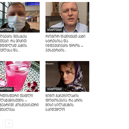
იახლეები
სიახლეები
ღბების შესახებ
როგორ დავიცვათ კანი
თები: რა ვიცით
სტრესისა და
ამდვილად კანის
ინფექციების დროს –
ვლასა და...
ექსპერტის...
იახლეები
სიახლეები
არდისფერი თაფლი
ნინო გაჩეჩილაძის
ილამაზისთვის –
ფოტოსესია: რა არის
უნებრივი კოსმეტიკური
მისი სილამაზის
აშუალება
საიდუმლო