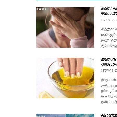
მეცნიერე
დაასახე
ივლისი 5, 2
მუცლის 
დამატებ
გავრცელ
პერიოდულ
ქოქოსის
შევიყვა
ივლისი 5, 2
ქოქოსის
გამოყენ
ერთ-ერთ
რომელიც
გამოირჩე
რა მნიშვ