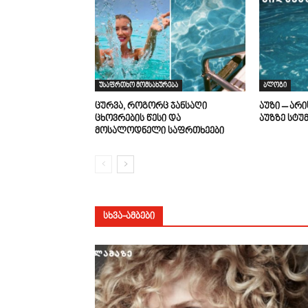
უსაფრთხო მომსახურება
ბლოგი
ცურვა, როგორც ჯანსაღი
აუზი – არ
ცხოვრების წესი და
აუზზე სტუ
მოსალოდნელი საფრთხეები
ᲡᲮᲕᲐ-ᲐᲛᲑᲔᲑᲘ