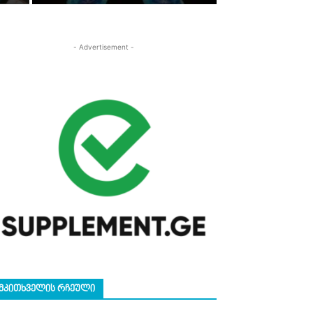
- Advertisement -
ᲛᲙᲘᲗᲮᲕᲔᲚᲘᲡ ᲠᲩᲔᲣᲚᲘ