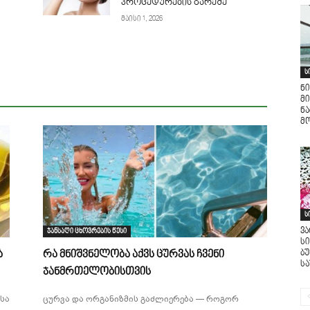
პროცედურების გარეშე
მაისი 1, 2026
ს
ნი
მი
ნ
მო
ს
ვ
ჯანსაღი ცხოვრების წესი
ს
ბ
ა
რა მნიშვნელობა აქვს ცურვას ჩვენი
ს
ჯანმრთელობისთვის
სა
ცურვა და ორგანიზმის გაძლიერება — როგორ