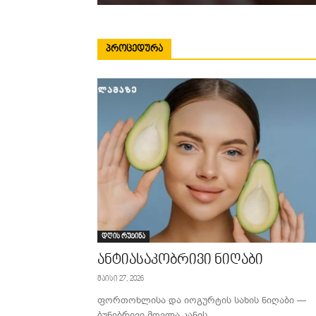
ᲞᲠᲝᲪᲔᲓᲣᲠᲐ
დღის რუტინა
ანტიასაკობრივი ნიღაბი
მაისი 27, 2026
ფორთოხლისა და იოგურტის სახის ნიღაბი —
ბუნებრივი მოვლა კანის...