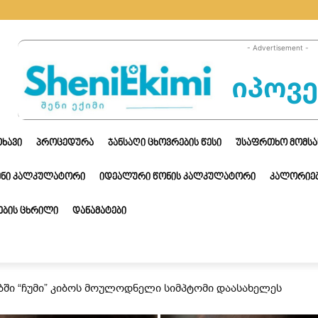
- Advertisement -
ᲗᲮᲐᲕᲘ
ᲞᲠᲝᲪᲔᲓᲣᲠᲐ
ᲯᲐᲜᲡᲐᲦᲘ ᲪᲮᲝᲕᲠᲔᲑᲘᲡ ᲬᲔᲡᲘ
ᲣᲡᲐᲤᲠᲗᲮᲝ ᲛᲝᲛᲡᲐ
ᲔᲜᲘ ᲙᲐᲚᲙᲣᲚᲐᲢᲝᲠᲘ
ᲘᲓᲔᲐᲚᲣᲠᲘ ᲬᲝᲜᲘᲡ ᲙᲐᲚᲙᲣᲚᲐᲢᲝᲠᲘ
ᲙᲐᲚᲝᲠᲘᲔᲑ
ᲑᲘᲡ ᲪᲮᲠᲘᲚᲘ
ᲓᲐᲜᲐᲛᲐᲢᲔᲑᲘ
ბში “ჩუმი” კიბოს მოულოდნელი სიმპტომი დაასახელეს