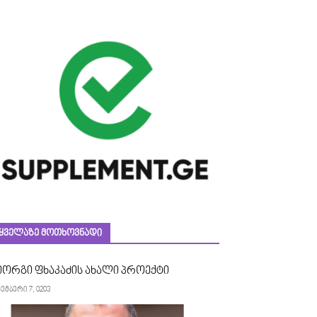
ᲧᲕᲔᲚᲐᲖᲔ ᲛᲝᲗᲮᲝᲕᲜᲐᲓᲘ
იორგი ფხაკაძის ახალი პროექტი
ემბერი 7, 0203