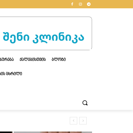
ᲮᲣᲠᲔᲑᲐ
ᲥᲐᲚᲔᲑᲘᲡᲗᲕᲘᲡ
ᲑᲚᲝᲒᲘ
ᲘᲡ ᲪᲮᲠᲘᲚᲘ