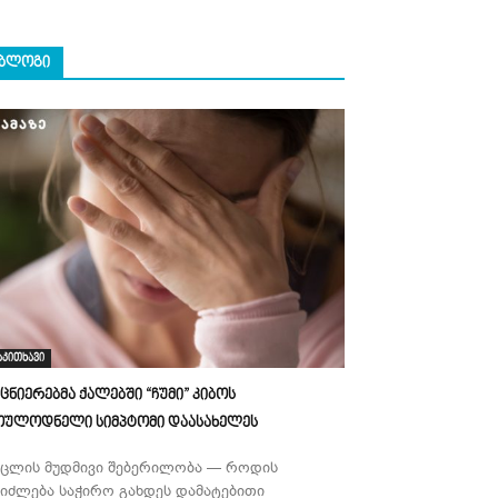
ᲑᲚᲝᲒᲘ
აკითხავი
ეცნიერებმა ქალებში “ჩუმი” კიბოს
ოულოდნელი სიმპტომი დაასახელეს
უცლის მუდმივი შებერილობა — როდის
ეიძლება საჭირო გახდეს დამატებითი