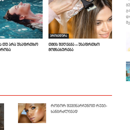
ყ
გ
დ
შე
პროცედურა
ის თუ არა უსაფრთხო
თმის შეღებვა – უსაფრთხო
მრობა
მომსახურება
როგორ შევინარჩუნოთ რუჯი-
ხანგრძლივად