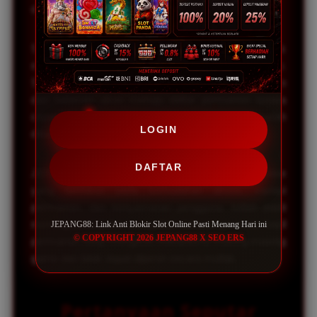
dari halaman tiruan yang memakai nama serupa.
Sistem halaman dibuat responsif dan ringan untuk
membantu proses pemuatan berjalan lebih lancar.
Susunan menu yang ringkas membuat perpindahan
dari halaman akun menuju daftar permainan terasa
cepat, sementara informasi penting tetap mudah
LOGIN
dibaca pada berbagai ukuran layar.
DAFTAR
JEPANG88 menghadirkan pengalaman slot online
yang berfokus pada kemudahan akses, variasi
permainan, dan kenyamanan pengguna. Istilah pasti
menang pada judul merupakan bahasa promosi; hasil
JEPANG88: Link Anti Blokir Slot Online Pasti Menang Hari ini
© COPYRIGHT 2026 JEPANG88 X SEO ERS
permainan tetap mengikuti mekanisme masing-masing
game dan tidak dapat dijamin secara mutlak.
Pertanyaan Seputar