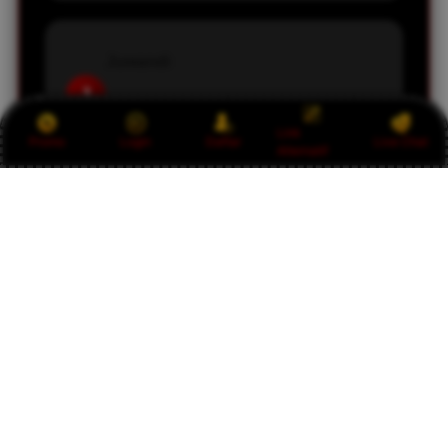
Juwandi
J
Palangkaraya
Link
Promo
Login
Daftar
Live Chat
Alternatif
Saya mencoba JEPANG88 setelah mendapat
rekomendasi teman. Navigasinya sederhana,
koleksi permainan mudah dilihat, dan akses
melalui perangkat mobile terasa nyaman.