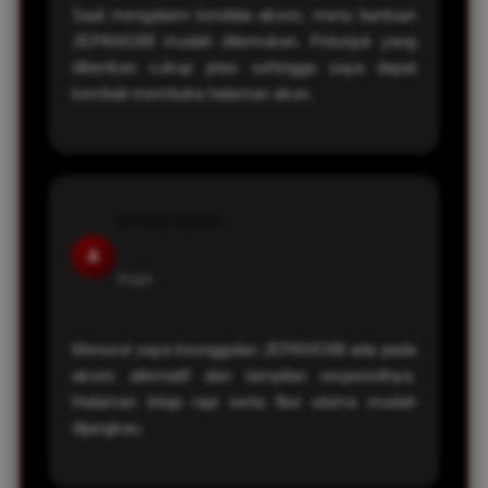
Saat mengalami kendala akses, menu bantuan
JEPANG88 mudah ditemukan. Petunjuk yang
diberikan cukup jelas sehingga saya dapat
kembali membuka halaman akun.
Ahmat rianto
A
Jogja
Menurut saya keunggulan JEPANG88 ada pada
akses alternatif dan tampilan responsifnya.
Halaman tetap rapi serta fitur utama mudah
dijangkau.