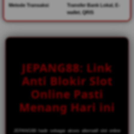
t
Metode Transaksi
Transfer Bank Lokal, E-
a
i
wallet, QRIS
l
s
JEPANG88: Link
Anti Blokir Slot
Online Pasti
Menang Hari ini
JEPANG88 hadir sebagai akses alternatif slot online