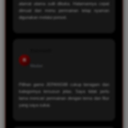
alamat utama sulit dibuka. Halamannya cepat
dimuat dan menu permainan tetap nyaman
digunakan melalui ponsel.
Rahmatdi
R
Medan
Pilihan game JEPANG88 cukup beragam dan
kategorinya tersusun jelas. Saya tidak perlu
lama mencari permainan dengan tema dan fitur
yang saya sukai.