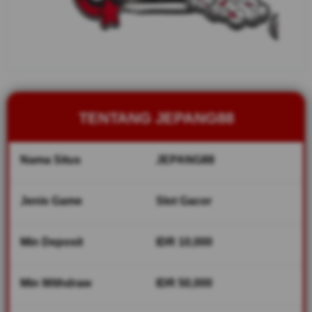
game
beragam, dan
juga
kepastian
menang
setiap hari
disini.
TENTANG JEPANG88
V
i
e
Nama Situs
JEPANG88
w
l
i
Jenis Game
Slot Gacor
c
e
n
Min Deposit
IDR 10,000
s
e
d
Min Withdraw
IDR 50,000
e