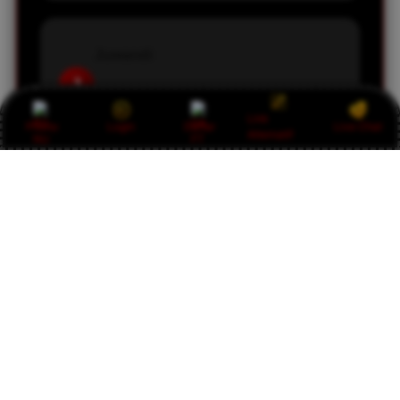
Juwandi
J
Palangkaraya
Link
Promo
Login
Daftar
Live Chat
Alternatif
Saya mencoba JEPANG88 setelah mendapat
rekomendasi teman. Navigasinya sederhana,
koleksi permainan mudah dilihat, dan akses
melalui perangkat mobile terasa nyaman.