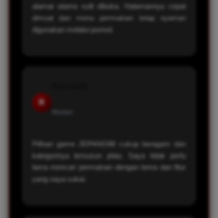
alamat utama sulit dibuka. Halamannya cepat
dimuat dan menu permainan tetap nyaman
digunakan melalui ponsel.
Rahmatdi
R
Medan
Pilihan game JEPANG88 cukup beragam dan
kategorinya tersusun jelas. Saya tidak perlu
lama mencari permainan dengan tema dan fitur
yang saya sukai.