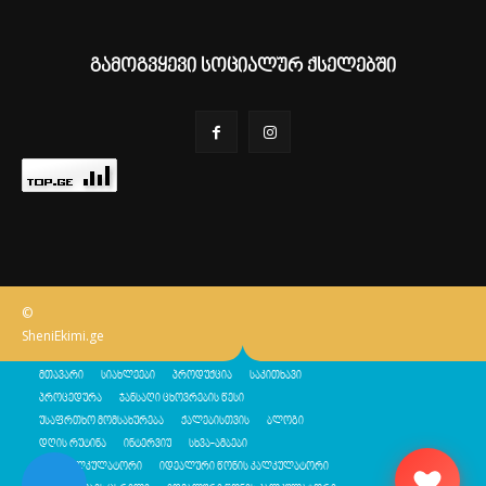
გამოგვყევი სოციალურ ქსელებში
©
SheniEkimi.ge
მთავარი
სიახლეები
პროდუქცია
საკითხავი
პროცედურა
ჯანსაღი ცხოვრების წესი
უსაფრთხო მომსახურება
ქალებისთვის
ბლოგი
დღის რუტინა
ინტერვიუ
სხვა-ამბები
შენი კალკულატორი
იდეალური წონის კალკულატორი