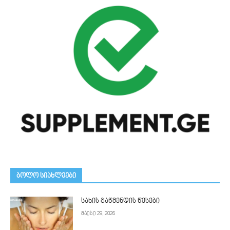
ᲑᲝᲚᲝ ᲡᲘᲐᲮᲚᲔᲔᲑᲘ
სახის გაწმენდის წესები
მაისი 29, 2026