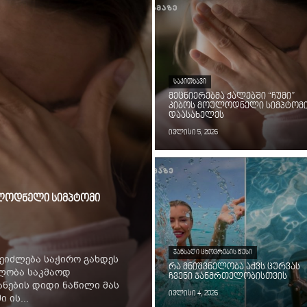
ᲡᲐᲙᲘᲗᲮᲐᲕᲘ
მეცნიერებმა ქალებში “ჩუმი”
კიბოს მოულოდნელი სიმპტომ
დაასახელეს
ივლისი 5, 2026
ოულოდნელი სიმპტომი
ᲯᲐᲜᲡᲐᲦᲘ ᲪᲮᲝᲕᲠᲔᲑᲘᲡ ᲬᲔᲡᲘ
ეიძლება საჭირო გახდეს
რა მნიშვნელობა აქვს ცურვას
ილობა საკმაოდ
ჩვენი ჯანმრთელობისთვის
ნების დიდი ნაწილი მას
ივლისი 4, 2026
 ის...