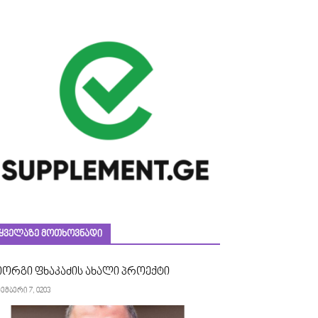
ᲧᲕᲔᲚᲐᲖᲔ ᲛᲝᲗᲮᲝᲕᲜᲐᲓᲘ
იორგი ფხაკაძის ახალი პროექტი
ემბერი 7, 0203