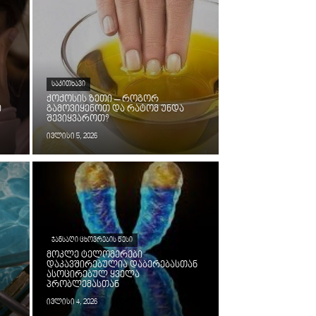
ᲡᲐᲙᲘᲗᲮᲐᲕᲘ
ქოქოსის ზეთი – როგორ
ი
გამოვიყენოთ და რატომ უნდა
შევიყვაროთ?
ივლისი 5, 2026
ᲯᲐᲜᲡᲐᲦᲘ ᲪᲮᲝᲕᲠᲔᲑᲘᲡ ᲬᲔᲡᲘ
მოკლე ტელომერები
დაკავშირებულია დაბერებასთან
ასოცირებულ ყველა
პრობლემასთან
ივლისი 4, 2026