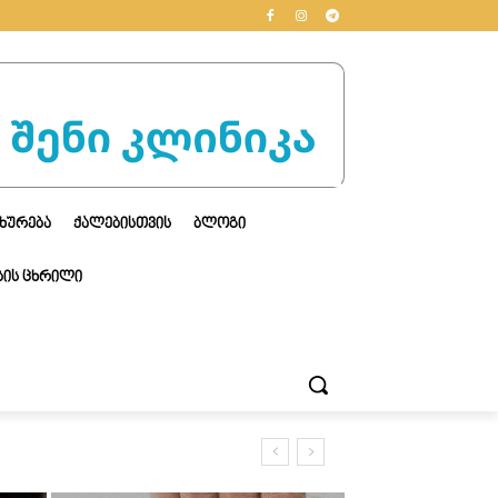
ᲮᲣᲠᲔᲑᲐ
ᲥᲐᲚᲔᲑᲘᲡᲗᲕᲘᲡ
ᲑᲚᲝᲒᲘ
ᲘᲡ ᲪᲮᲠᲘᲚᲘ