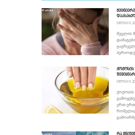
მეცნიერე
დაასახე
ივლისი 5, 2
მუცლის 
დამატებ
გავრცელ
პერიოდულ
ქოქოსის
შევიყვა
ივლისი 5, 2
ქოქოსის
გამოყენ
ერთ-ერთ
რომელიც
გამოირჩე
რა მნიშვ