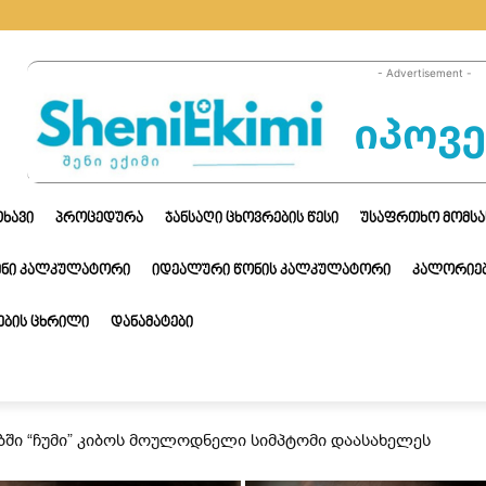
- Advertisement -
ᲗᲮᲐᲕᲘ
ᲞᲠᲝᲪᲔᲓᲣᲠᲐ
ᲯᲐᲜᲡᲐᲦᲘ ᲪᲮᲝᲕᲠᲔᲑᲘᲡ ᲬᲔᲡᲘ
ᲣᲡᲐᲤᲠᲗᲮᲝ ᲛᲝᲛᲡᲐ
ᲔᲜᲘ ᲙᲐᲚᲙᲣᲚᲐᲢᲝᲠᲘ
ᲘᲓᲔᲐᲚᲣᲠᲘ ᲬᲝᲜᲘᲡ ᲙᲐᲚᲙᲣᲚᲐᲢᲝᲠᲘ
ᲙᲐᲚᲝᲠᲘᲔᲑ
ᲑᲘᲡ ᲪᲮᲠᲘᲚᲘ
ᲓᲐᲜᲐᲛᲐᲢᲔᲑᲘ
ბში “ჩუმი” კიბოს მოულოდნელი სიმპტომი დაასახელეს