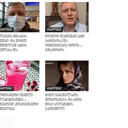
იახლეები
სიახლეები
ღბების შესახებ
როგორ დავიცვათ კანი
თები: რა ვიცით
სტრესისა და
ამდვილად კანის
ინფექციების დროს –
ვლასა და...
ექსპერტის...
იახლეები
სიახლეები
არდისფერი თაფლი
ნინო გაჩეჩილაძის
ილამაზისთვის –
ფოტოსესია: რა არის
უნებრივი კოსმეტიკური
მისი სილამაზის
აშუალება
საიდუმლო