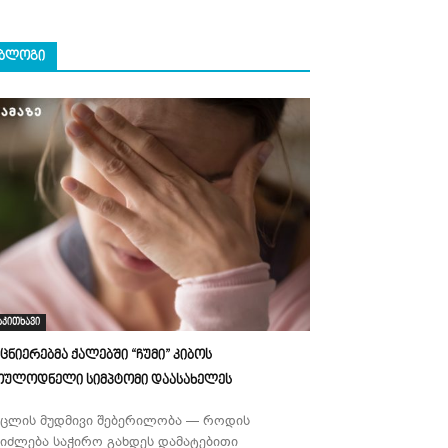
ᲑᲚᲝᲒᲘ
აკითხავი
ეცნიერებმა ქალებში “ჩუმი” კიბოს
ოულოდნელი სიმპტომი დაასახელეს
უცლის მუდმივი შებერილობა — როდის
ეიძლება საჭირო გახდეს დამატებითი