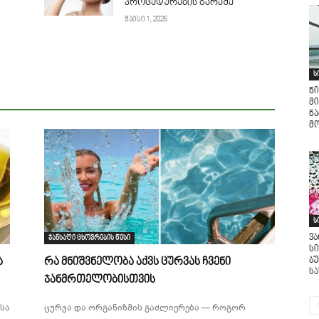
პროცედურების გარეშე
მაისი 1, 2026
ს
ნი
მი
ნ
მო
ს
ვ
ჯანსაღი ცხოვრების წესი
ს
ბ
ა
რა მნიშვნელობა აქვს ცურვას ჩვენი
ს
ჯანმრთელობისთვის
სა
ცურვა და ორგანიზმის გაძლიერება — როგორ