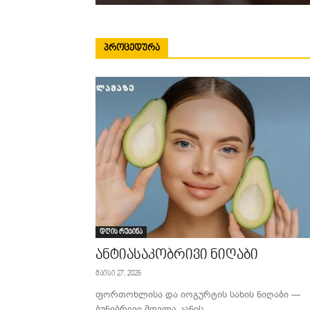
ᲞᲠᲝᲪᲔᲓᲣᲠᲐ
დღის რუტინა
ანტიასაკობრივი ნიღაბი
მაისი 27, 2026
ფორთოხლისა და იოგურტის სახის ნიღაბი —
ბუნებრივი მოვლა კანის...