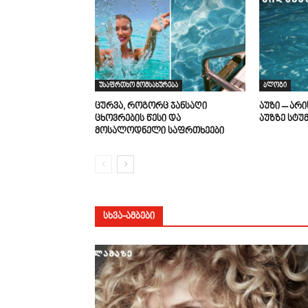
უსაფრთხო მომსახურება
ბლოგი
ცურვა, როგორც ჯანსაღი
აუზი – არ
ცხოვრების წესი და
აუზზე სტუ
მოსალოდნელი საფრთხეები
ᲡᲮᲕᲐ-ᲐᲛᲑᲔᲑᲘ