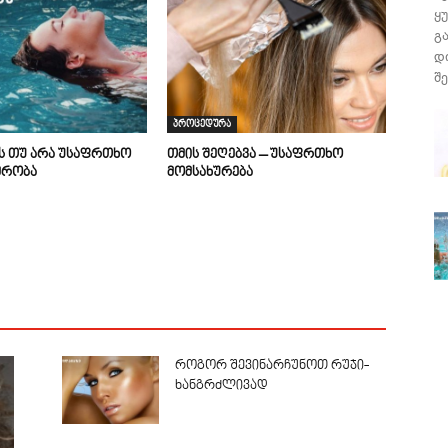
ყ
გ
დ
შე
პროცედურა
ის თუ არა უსაფრთხო
თმის შეღებვა – უსაფრთხო
მრობა
მომსახურება
როგორ შევინარჩუნოთ რუჯი-
ხანგრძლივად