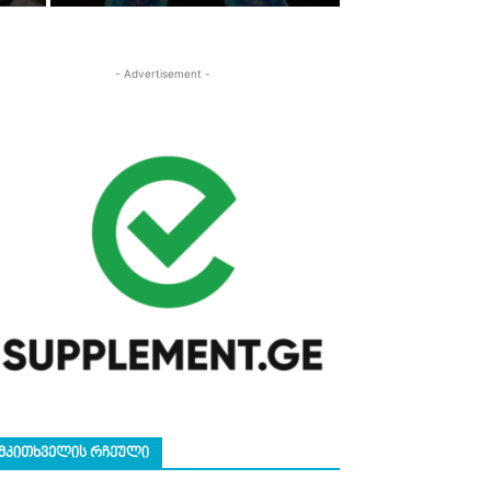
- Advertisement -
ᲛᲙᲘᲗᲮᲕᲔᲚᲘᲡ ᲠᲩᲔᲣᲚᲘ