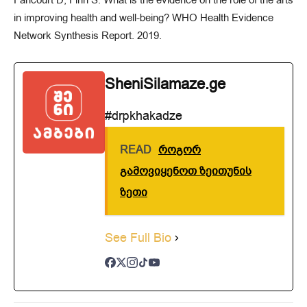
Fancourt D, Finn S. What is the evidence on the role of the arts
in improving health and well-being? WHO Health Evidence
Network Synthesis Report. 2019.
SheniSilamaze.ge
#drpkhakadze
READ
როგორ
გამოვიყენოთ ზეითუნის
ზეთი
See Full Bio