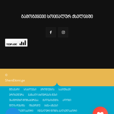
გამოგვყევი სოციალურ ქსელებში
©
SheniEkimi.ge
მთავარი
სიახლეები
პროდუქცია
საკითხავი
პროცედურა
ჯანსაღი ცხოვრების წესი
უსაფრთხო მომსახურება
ქალებისთვის
ბლოგი
დღის რუტინა
ინტერვიუ
სხვა-ამბები
შენი კალკულატორი
იდეალური წონის კალკულატორი