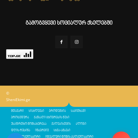
გამოგვყევი სოციალურ ქსელებში
©
SheniEkimi.ge
მთავარი
სიახლეები
პროდუქცია
საკითხავი
პროცედურა
ჯანსაღი ცხოვრების წესი
უსაფრთხო მომსახურება
ქალებისთვის
ბლოგი
დღის რუტინა
ინტერვიუ
სხვა-ამბები
შენი კალკულატორი
იდეალური წონის კალკულატორი