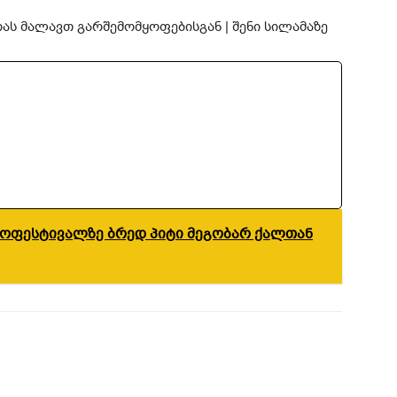
ნოფესტივალზე ბრედ პიტი მეგობარ ქალთან