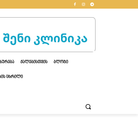
ᲮᲣᲠᲔᲑᲐ
ᲥᲐᲚᲔᲑᲘᲡᲗᲕᲘᲡ
ᲑᲚᲝᲒᲘ
ᲘᲡ ᲪᲮᲠᲘᲚᲘ