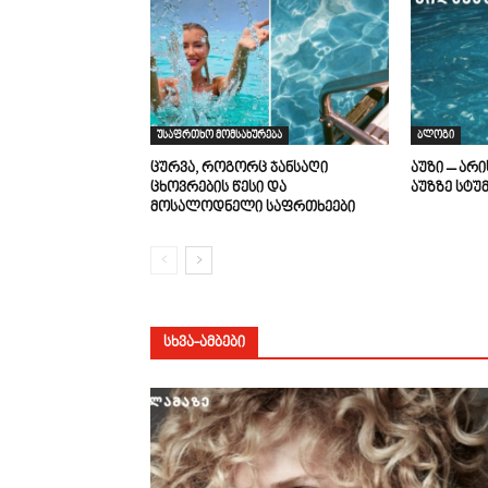
უსაფრთხო მომსახურება
ბლოგი
ცურვა, როგორც ჯანსაღი
აუზი – არ
ცხოვრების წესი და
აუზზე სტუ
მოსალოდნელი საფრთხეები
ᲡᲮᲕᲐ-ᲐᲛᲑᲔᲑᲘ