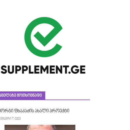
ᲧᲕᲔᲚᲐᲖᲔ ᲛᲝᲗᲮᲝᲕᲜᲐᲓᲘ
იორგი ფხაკაძის ახალი პროექტი
ემბერი 7, 0203