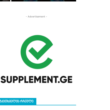
- Advertisement -
ᲛᲙᲘᲗᲮᲕᲔᲚᲘᲡ ᲠᲩᲔᲣᲚᲘ