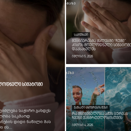
ᲡᲐᲙᲘᲗᲮᲐᲕᲘ
მეცნიერებმა ქალებში “ჩუმი”
კიბოს მოულოდნელი სიმპტომ
დაასახელეს
ივლისი 5, 2026
ოულოდნელი სიმპტომი
ᲯᲐᲜᲡᲐᲦᲘ ᲪᲮᲝᲕᲠᲔᲑᲘᲡ ᲬᲔᲡᲘ
ეიძლება საჭირო გახდეს
რა მნიშვნელობა აქვს ცურვას
ილობა საკმაოდ
ჩვენი ჯანმრთელობისთვის
ნების დიდი ნაწილი მას
ივლისი 4, 2026
 ის...