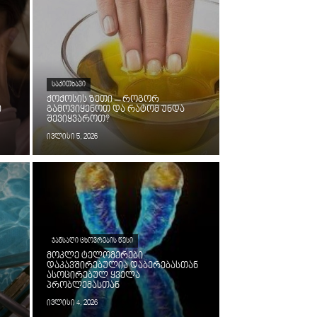
ᲡᲐᲙᲘᲗᲮᲐᲕᲘ
ქოქოსის ზეთი – როგორ
ი
გამოვიყენოთ და რატომ უნდა
შევიყვაროთ?
ივლისი 5, 2026
ᲯᲐᲜᲡᲐᲦᲘ ᲪᲮᲝᲕᲠᲔᲑᲘᲡ ᲬᲔᲡᲘ
მოკლე ტელომერები
დაკავშირებულია დაბერებასთან
ასოცირებულ ყველა
პრობლემასთან
ივლისი 4, 2026