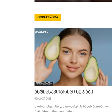
ᲞᲠᲝᲪᲔᲓᲣᲠᲐ
დღის რუტინა
ანტიასაკობრივი ნიღაბი
მაისი 27, 2026
ფორთოხლისა და იოგურტის სახის ნიღაბი —
ბუნებრივი მოვლა კანის...