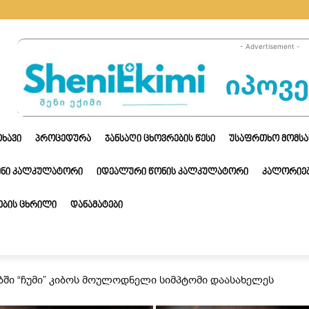
- Advertisement -
ᲗᲮᲐᲕᲘ
ᲞᲠᲝᲪᲔᲓᲣᲠᲐ
ᲯᲐᲜᲡᲐᲦᲘ ᲪᲮᲝᲕᲠᲔᲑᲘᲡ ᲬᲔᲡᲘ
ᲣᲡᲐᲤᲠᲗᲮᲝ ᲛᲝᲛᲡᲐ
ᲔᲜᲘ ᲙᲐᲚᲙᲣᲚᲐᲢᲝᲠᲘ
ᲘᲓᲔᲐᲚᲣᲠᲘ ᲬᲝᲜᲘᲡ ᲙᲐᲚᲙᲣᲚᲐᲢᲝᲠᲘ
ᲙᲐᲚᲝᲠᲘᲔᲑ
ᲑᲘᲡ ᲪᲮᲠᲘᲚᲘ
ᲓᲐᲜᲐᲛᲐᲢᲔᲑᲘ
ბში “ჩუმი” კიბოს მოულოდნელი სიმპტომი დაასახელეს