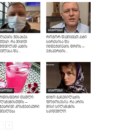
იახლეები
სიახლეები
ღბების შესახებ
როგორ დავიცვათ კანი
თები: რა ვიცით
სტრესისა და
ამდვილად კანის
ინფექციების დროს –
ვლასა და...
ექსპერტის...
იახლეები
სიახლეები
არდისფერი თაფლი
ნინო გაჩეჩილაძის
ილამაზისთვის –
ფოტოსესია: რა არის
უნებრივი კოსმეტიკური
მისი სილამაზის
აშუალება
საიდუმლო