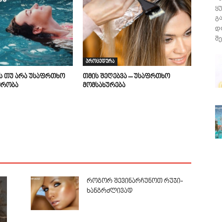
ყ
გ
დ
შე
პროცედურა
ის თუ არა უსაფრთხო
თმის შეღებვა – უსაფრთხო
მრობა
მომსახურება
როგორ შევინარჩუნოთ რუჯი-
ხანგრძლივად