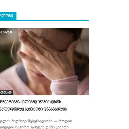
ᲑᲚᲝᲒᲘ
აკითხავი
ეცნიერებმა ქალებში “ჩუმი” კიბოს
ოულოდნელი სიმპტომი დაასახელეს
უცლის მუდმივი შებერილობა — როდის
ეიძლება საჭირო გახდეს დამატებითი