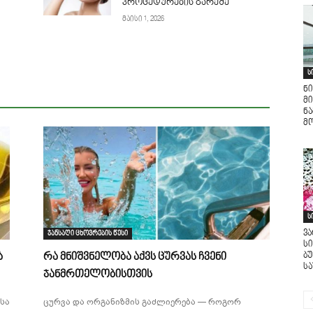
პროცედურების გარეშე
მაისი 1, 2026
ს
ნი
მი
ნ
მო
ს
ვ
ჯანსაღი ცხოვრების წესი
ს
ბ
ა
რა მნიშვნელობა აქვს ცურვას ჩვენი
ს
ჯანმრთელობისთვის
სა
ცურვა და ორგანიზმის გაძლიერება — როგორ