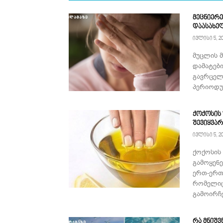
მეცნიერე
დაასახე
ივლისი 5, 2
მუცლის 
დამატებ
გავრცელ
პერიოდულ
ქოქოსის
შევიყვა
ივლისი 5, 2
ქოქოსის
გამოყენ
ერთ-ერთ
რომელიც
გამოირჩე
რა მნიშვ