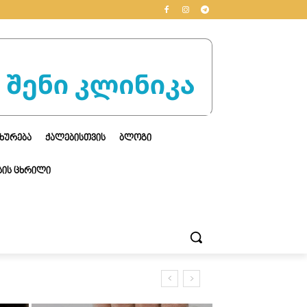
ᲮᲣᲠᲔᲑᲐ
ᲥᲐᲚᲔᲑᲘᲡᲗᲕᲘᲡ
ᲑᲚᲝᲒᲘ
ᲘᲡ ᲪᲮᲠᲘᲚᲘ