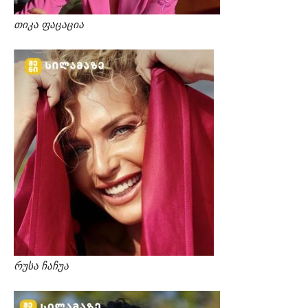
თიკა ფაცაცია
რუსა ჩაჩუა