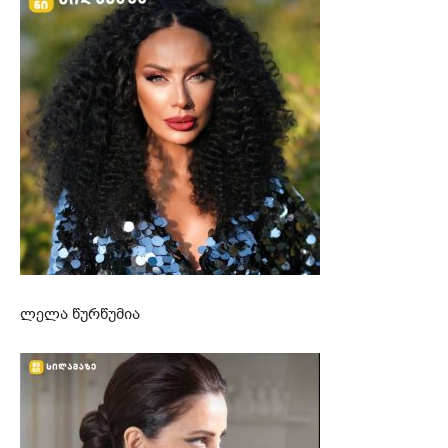
ლელა წურწუმია