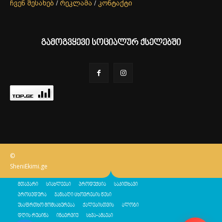
ჩვენ შესახებ
/
რეკლამა
/
კონტაქტი
გამოგვყევი სოციალურ ქსელებში
©
SheniEkimi.ge
მთავარი
სიახლეები
პროდუქცია
საკითხავი
პროცედურა
ჯანსაღი ცხოვრების წესი
უსაფრთხო მომსახურება
ქალებისთვის
ბლოგი
დღის რუტინა
ინტერვიუ
სხვა-ამბები