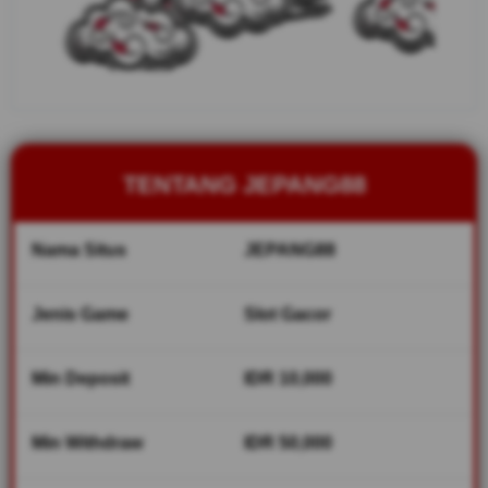
game
beragam, dan
juga
kepastian
menang
setiap hari
disini.
TENTANG JEPANG88
V
i
e
Nama Situs
JEPANG88
w
l
i
Jenis Game
Slot Gacor
c
e
n
Min Deposit
IDR 10,000
s
e
d
Min Withdraw
IDR 50,000
e