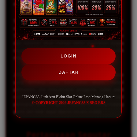
dari halaman tiruan yang memakai nama serupa.
Sistem halaman dibuat responsif dan ringan untuk
membantu proses pemuatan berjalan lebih lancar.
Susunan menu yang ringkas membuat perpindahan
dari halaman akun menuju daftar permainan terasa
cepat, sementara informasi penting tetap mudah
LOGIN
dibaca pada berbagai ukuran layar.
DAFTAR
JEPANG88 menghadirkan pengalaman slot online
yang berfokus pada kemudahan akses, variasi
permainan, dan kenyamanan pengguna. Istilah pasti
menang pada judul merupakan bahasa promosi; hasil
JEPANG88: Link Anti Blokir Slot Online Pasti Menang Hari ini
© COPYRIGHT 2026 JEPANG88 X SEO ERS
permainan tetap mengikuti mekanisme masing-masing
game dan tidak dapat dijamin secara mutlak.
Pertanyaan Seputar