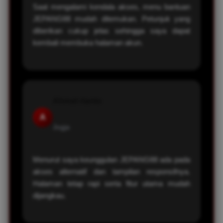
Saat mengalami kendala akses, menu bantuan
JEPANG88 mudah ditemukan. Petunjuk yang
diberikan cukup jelas sehingga saya dapat
kembali membuka halaman akun.
Ahmat rianto
A
Jogja
Menurut saya keunggulan JEPANG88 ada pada
akses alternatif dan tampilan responsifnya.
Halaman tetap rapi serta fitur utama mudah
dijangkau.