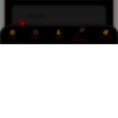
Juwandi
J
Palangkaraya
Link
Promo
Login
Daftar
Live Chat
Alternatif
Saya mencoba JEPANG88 setelah mendapat
rekomendasi teman. Navigasinya sederhana,
koleksi permainan mudah dilihat, dan akses
melalui perangkat mobile terasa nyaman.