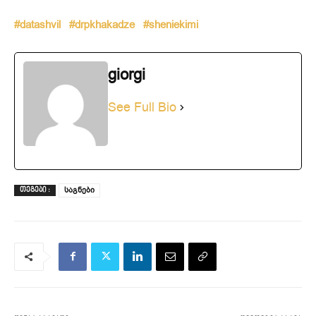
#datashvil
#drpkhakadze
#
sheniekimi
giorgi
See Full Bio
საგნები
ᲗᲔᲒᲔᲑᲘ :