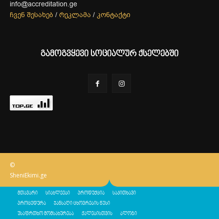
info@accreditation.ge
ჩვენ შესახებ
/
რეკლამა
/
კონტაქტი
გამოგვყევი სოციალურ ქსელებში
©
SheniEkimi.ge
მთავარი
სიახლეები
პროდუქცია
საკითხავი
პროცედურა
ჯანსაღი ცხოვრების წესი
უსაფრთხო მომსახურება
ქალებისთვის
ბლოგი