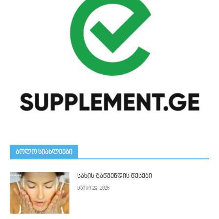
ᲑᲝᲚᲝ ᲡᲘᲐᲮᲚᲔᲔᲑᲘ
სახის გაწმენდის წესები
მაისი 29, 2026