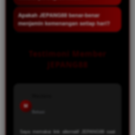
kategori agar pengguna lebih mudah
memilih game sesuai preferensi.
Tampilan JEPANG88 dibuat responsif
Apakah JEPANG88 benar-benar
sehingga menu login, daftar permainan,
menjamin kemenangan setiap hari?
dan informasi penting tetap mudah
digunakan melalui smartphone, tablet,
Tidak ada hasil permainan yang dapat
laptop, maupun komputer.
dijamin secara mutlak. Setiap game
Testimoni Member
memiliki mekanisme dan ketentuannya
sendiri, sehingga pengguna perlu
JEPANG88
memahami aturan permainan serta
bermain secara bertanggung jawab.
Maulana
M
Bekasi
Saya memakai link alternatif JEPANG88 saat