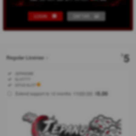
LOGIN
DAFTAR
Show More
5
$
Regular License
Regular
Included:
JEPANG88
License
Included:
SLOT777
SELECTED
Included:
SITUS SLOT
88
$
100.00
5.00
Extend support to 12 months
$
$
JEPANG88
menghadirkan
akses
alternatif slot
online anti
blokir, pilihan