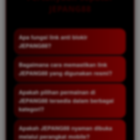
JEPANG88
Apa fungsi link anti blokir
JEPANG88?
Link anti blokir menjadi jalur akses
Bagaimana cara memastikan link
alternatif ketika alamat utama JEPANG88
JEPANG88 yang digunakan resmi?
sulit dibuka. Gunakan hanya tautan resmi
agar informasi akun tetap terlindungi.
Periksa penulisan alamat dengan teliti dan
Apakah pilihan permainan di
gunakan tautan yang diperoleh dari kanal
JEPANG88 tersedia dalam berbagai
resmi JEPANG88. Hindari halaman yang
kategori?
meminta informasi tidak wajar atau
memakai nama domain mencurigakan.
Ya. JEPANG88 menyediakan beragam tema
Apakah JEPANG88 nyaman dibuka
dan fitur permainan yang disusun dalam
melalui perangkat mobile?