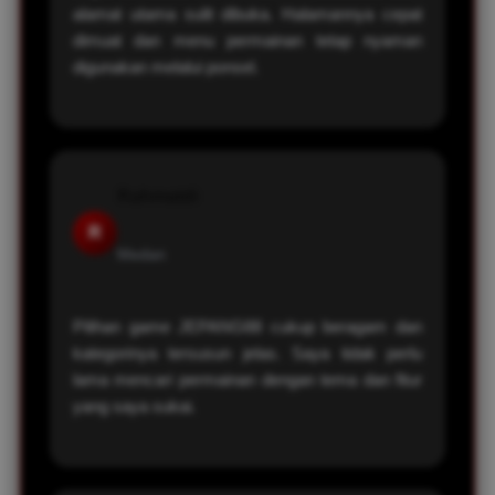
alamat utama sulit dibuka. Halamannya cepat
dimuat dan menu permainan tetap nyaman
digunakan melalui ponsel.
Rahmatdi
R
Medan
Pilihan game JEPANG88 cukup beragam dan
kategorinya tersusun jelas. Saya tidak perlu
lama mencari permainan dengan tema dan fitur
yang saya sukai.