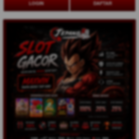
LOGIN
DAFTAR