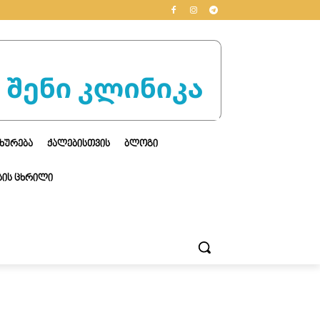
ᲮᲣᲠᲔᲑᲐ
ᲥᲐᲚᲔᲑᲘᲡᲗᲕᲘᲡ
ᲑᲚᲝᲒᲘ
ᲘᲡ ᲪᲮᲠᲘᲚᲘ