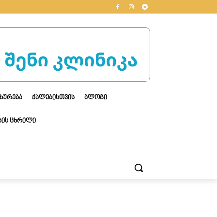
ᲮᲣᲠᲔᲑᲐ
ᲥᲐᲚᲔᲑᲘᲡᲗᲕᲘᲡ
ᲑᲚᲝᲒᲘ
ᲘᲡ ᲪᲮᲠᲘᲚᲘ