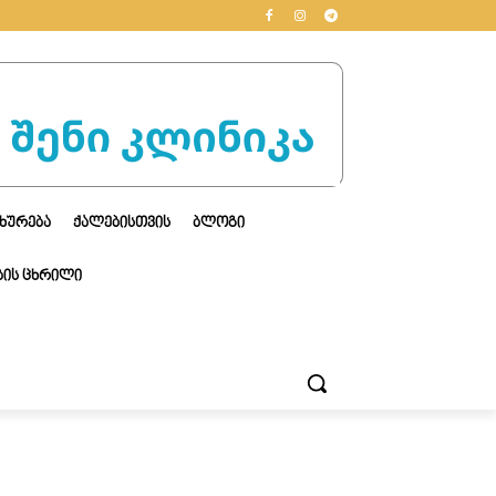
ᲮᲣᲠᲔᲑᲐ
ᲥᲐᲚᲔᲑᲘᲡᲗᲕᲘᲡ
ᲑᲚᲝᲒᲘ
ᲘᲡ ᲪᲮᲠᲘᲚᲘ