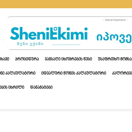
- Advertisement -
ᲗᲮᲐᲕᲘ
ᲞᲠᲝᲪᲔᲓᲣᲠᲐ
ᲯᲐᲜᲡᲐᲦᲘ ᲪᲮᲝᲕᲠᲔᲑᲘᲡ ᲬᲔᲡᲘ
ᲣᲡᲐᲤᲠᲗᲮᲝ ᲛᲝᲛᲡᲐ
ᲔᲜᲘ ᲙᲐᲚᲙᲣᲚᲐᲢᲝᲠᲘ
ᲘᲓᲔᲐᲚᲣᲠᲘ ᲬᲝᲜᲘᲡ ᲙᲐᲚᲙᲣᲚᲐᲢᲝᲠᲘ
ᲙᲐᲚᲝᲠᲘᲔᲑ
ᲑᲘᲡ ᲪᲮᲠᲘᲚᲘ
ᲓᲐᲜᲐᲛᲐᲢᲔᲑᲘ