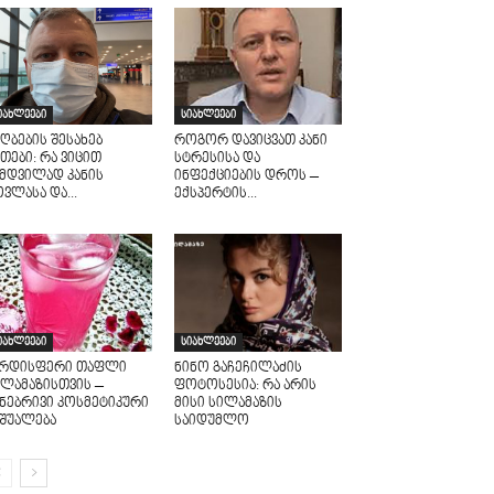
იახლეები
სიახლეები
ღბების შესახებ
როგორ დავიცვათ კანი
თები: რა ვიცით
სტრესისა და
ამდვილად კანის
ინფექციების დროს –
ვლასა და...
ექსპერტის...
იახლეები
სიახლეები
არდისფერი თაფლი
ნინო გაჩეჩილაძის
ილამაზისთვის –
ფოტოსესია: რა არის
უნებრივი კოსმეტიკური
მისი სილამაზის
აშუალება
საიდუმლო