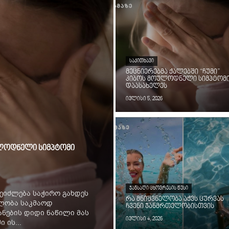
ᲡᲐᲙᲘᲗᲮᲐᲕᲘ
მეცნიერებმა ქალებში “ჩუმი”
კიბოს მოულოდნელი სიმპტომ
დაასახელეს
ივლისი 5, 2026
ოულოდნელი სიმპტომი
ᲯᲐᲜᲡᲐᲦᲘ ᲪᲮᲝᲕᲠᲔᲑᲘᲡ ᲬᲔᲡᲘ
ეიძლება საჭირო გახდეს
რა მნიშვნელობა აქვს ცურვას
ილობა საკმაოდ
ჩვენი ჯანმრთელობისთვის
ნების დიდი ნაწილი მას
ივლისი 4, 2026
 ის...