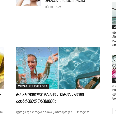
პროცედურების გარეშე
მაისი 1, 2026
ს
ნი
მი
ნ
მო
ს
ვ
ჯანსაღი ცხოვრების წესი
ს
ბ
ა
რა მნიშვნელობა აქვს ცურვას ჩვენი
ს
ჯანმრთელობისთვის
სა
ცურვა და ორგანიზმის გაძლიერება — როგორ