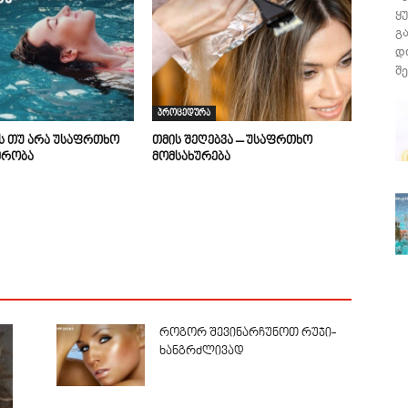
ყ
გ
დ
შე
პროცედურა
ის თუ არა უსაფრთხო
თმის შეღებვა – უსაფრთხო
მრობა
მომსახურება
როგორ შევინარჩუნოთ რუჯი-
ხანგრძლივად