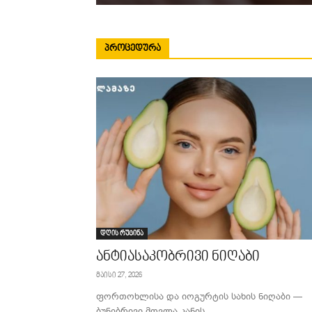
ᲞᲠᲝᲪᲔᲓᲣᲠᲐ
დღის რუტინა
ანტიასაკობრივი ნიღაბი
მაისი 27, 2026
ფორთოხლისა და იოგურტის სახის ნიღაბი —
ბუნებრივი მოვლა კანის...