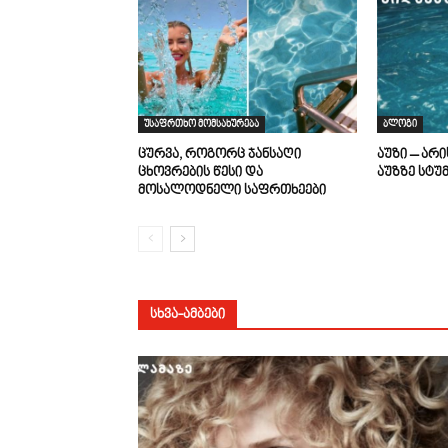
უსაფრთხო მომსახურება
ბლოგი
ცურვა, როგორც ჯანსაღი
აუზი – არ
ცხოვრების წესი და
აუზზე სტუ
მოსალოდნელი საფრთხეები
ᲡᲮᲕᲐ-ᲐᲛᲑᲔᲑᲘ