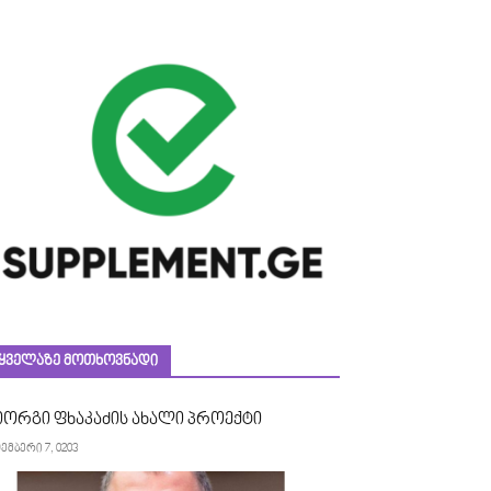
ᲧᲕᲔᲚᲐᲖᲔ ᲛᲝᲗᲮᲝᲕᲜᲐᲓᲘ
იორგი ფხაკაძის ახალი პროექტი
ემბერი 7, 0203