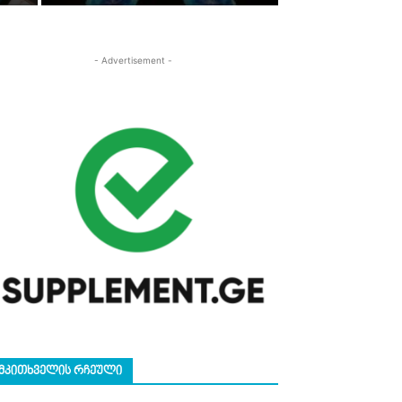
- Advertisement -
ᲛᲙᲘᲗᲮᲕᲔᲚᲘᲡ ᲠᲩᲔᲣᲚᲘ