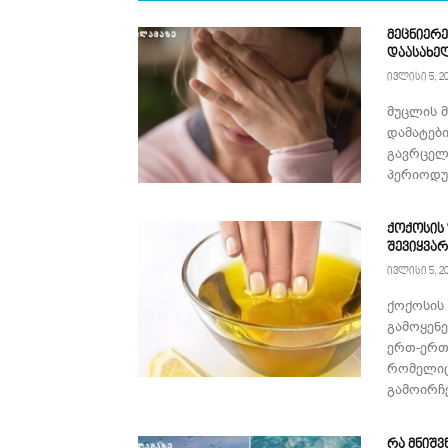
მეცნიერე
დაასახე
ივლისი 5, 2
მუცლის 
დამატებ
გავრცელ
პერიოდულ
ქოქოსის
შევიყვა
ივლისი 5, 2
ქოქოსის
გამოყენ
ერთ-ერთ
რომელიც
გამოირჩე
რა მნიშვ