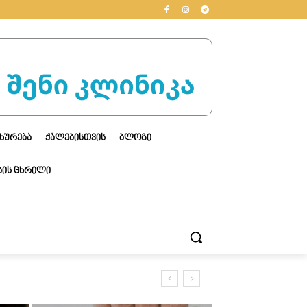
ᲮᲣᲠᲔᲑᲐ
ᲥᲐᲚᲔᲑᲘᲡᲗᲕᲘᲡ
ᲑᲚᲝᲒᲘ
ᲘᲡ ᲪᲮᲠᲘᲚᲘ