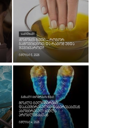
ᲡᲐᲙᲘᲗᲮᲐᲕᲘ
ქოქოსის ზეთი – როგორ
ი
გამოვიყენოთ და რატომ უნდა
შევიყვაროთ?
ივლისი 5, 2026
ᲯᲐᲜᲡᲐᲦᲘ ᲪᲮᲝᲕᲠᲔᲑᲘᲡ ᲬᲔᲡᲘ
მოკლე ტელომერები
დაკავშირებულია დაბერებასთან
ასოცირებულ ყველა
პრობლემასთან
ივლისი 4, 2026