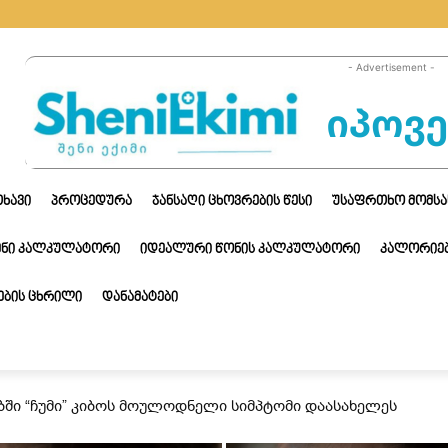
- Advertisement -
ᲗᲮᲐᲕᲘ
ᲞᲠᲝᲪᲔᲓᲣᲠᲐ
ᲯᲐᲜᲡᲐᲦᲘ ᲪᲮᲝᲕᲠᲔᲑᲘᲡ ᲬᲔᲡᲘ
ᲣᲡᲐᲤᲠᲗᲮᲝ ᲛᲝᲛᲡᲐ
ᲔᲜᲘ ᲙᲐᲚᲙᲣᲚᲐᲢᲝᲠᲘ
ᲘᲓᲔᲐᲚᲣᲠᲘ ᲬᲝᲜᲘᲡ ᲙᲐᲚᲙᲣᲚᲐᲢᲝᲠᲘ
ᲙᲐᲚᲝᲠᲘᲔᲑ
ᲑᲘᲡ ᲪᲮᲠᲘᲚᲘ
ᲓᲐᲜᲐᲛᲐᲢᲔᲑᲘ
ბში “ჩუმი” კიბოს მოულოდნელი სიმპტომი დაასახელეს