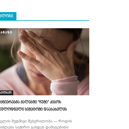
ᲑᲚᲝᲒᲘ
აკითხავი
ეცნიერებმა ქალებში “ჩუმი” კიბოს
ოულოდნელი სიმპტომი დაასახელეს
უცლის მუდმივი შებერილობა — როდის
ეიძლება საჭირო გახდეს დამატებითი