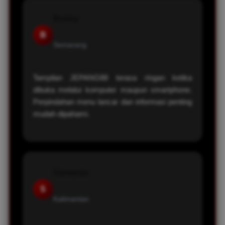
Bobby
B
Semarang
Tampilan JEPANG88 terasa ringan ketika
dibuka melalui komputer maupun smartphone.
Perpindahan menu lancar dan informasi penting
mudah dipahami.
Siswanto
S
Kalimantan