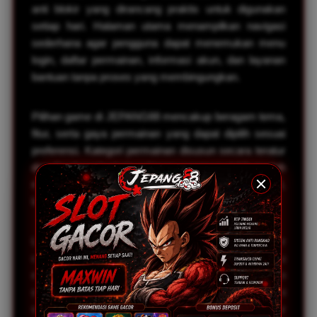
anti blokir yang dirancang praktis untuk digunakan
setiap hari. Halaman utama menampilkan navigasi
sederhana agar pengguna dapat menemukan menu
login, daftar permainan, informasi akun, dan layanan
bantuan tanpa proses yang membingungkan.
Pilihan game di JEPANG88 mencakup beragam tema,
fitur, serta gaya permainan yang dapat dipilih sesuai
preferensi. Kategori permainan disusun secara teratur
dan diperbarui berkala sehingga pengguna lebih mudah
menjelajahi koleksi terbaru melalui ponsel, tablet,
laptop, maupun komputer.
Link alternatif JEPANG88 berfungsi sebagai jalur
cadangan ketika alamat utama sulit dibuka atau
mengalami pembatasan akses. Pengguna disarankan
selalu memastikan tautan berasal dari sumber resmi
sebelum memasukkan informasi akun agar terhindar