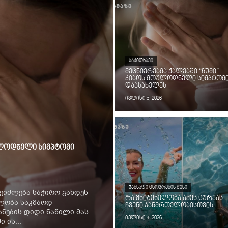
ᲡᲐᲙᲘᲗᲮᲐᲕᲘ
მეცნიერებმა ქალებში “ჩუმი”
კიბოს მოულოდნელი სიმპტომ
დაასახელეს
ივლისი 5, 2026
ოულოდნელი სიმპტომი
ᲯᲐᲜᲡᲐᲦᲘ ᲪᲮᲝᲕᲠᲔᲑᲘᲡ ᲬᲔᲡᲘ
ეიძლება საჭირო გახდეს
რა მნიშვნელობა აქვს ცურვას
ილობა საკმაოდ
ჩვენი ჯანმრთელობისთვის
ნების დიდი ნაწილი მას
ივლისი 4, 2026
 ის...