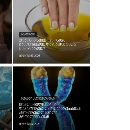
ᲡᲐᲙᲘᲗᲮᲐᲕᲘ
ქოქოსის ზეთი – როგორ
ი
გამოვიყენოთ და რატომ უნდა
შევიყვაროთ?
ივლისი 5, 2026
ᲯᲐᲜᲡᲐᲦᲘ ᲪᲮᲝᲕᲠᲔᲑᲘᲡ ᲬᲔᲡᲘ
მოკლე ტელომერები
დაკავშირებულია დაბერებასთან
ასოცირებულ ყველა
პრობლემასთან
ივლისი 4, 2026