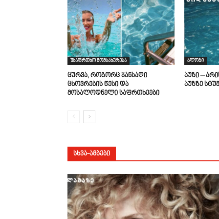
უსაფრთხო მომსახურება
ბლოგი
ცურვა, როგორც ჯანსაღი
აუზი – არ
ცხოვრების წესი და
აუზზე სტუ
მოსალოდნელი საფრთხეები
ᲡᲮᲕᲐ-ᲐᲛᲑᲔᲑᲘ