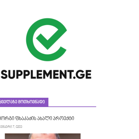
ᲧᲕᲔᲚᲐᲖᲔ ᲛᲝᲗᲮᲝᲕᲜᲐᲓᲘ
იორგი ფხაკაძის ახალი პროექტი
ემბერი 7, 0203