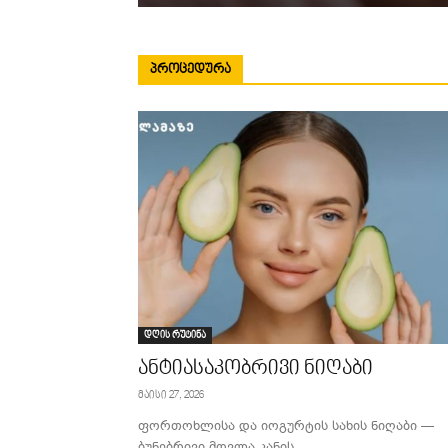
ᲞᲠᲝᲪᲔᲓᲣᲠᲐ
დღის რუტინა
ანტიასაკობრივი ნიღაბი
მაისი 27, 2026
ფორთოხლისა და იოგურტის სახის ნიღაბი —
ბუნებრივი მოვლა კანის...