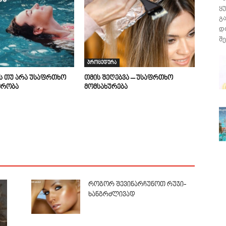
ყ
გ
დ
შე
პროცედურა
ის თუ არა უსაფრთხო
თმის შეღებვა – უსაფრთხო
მრობა
მომსახურება
როგორ შევინარჩუნოთ რუჯი-
ხანგრძლივად