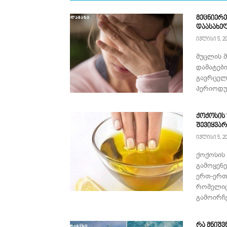
მეცნიერე
დაასახე
ივლისი 5, 2
მუცლის 
დამატებ
გავრცელ
პერიოდულ
ქოქოსის
შევიყვა
ივლისი 5, 2
ქოქოსის
გამოყენ
ერთ-ერთ
რომელიც
გამოირჩე
რა მნიშვ