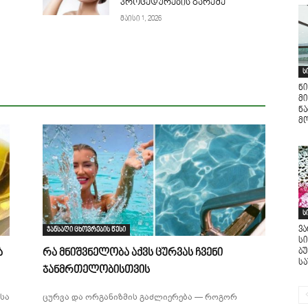
პროცედურების გარეშე
მაისი 1, 2026
ს
ნი
მი
ნ
მო
ს
ვ
ჯანსაღი ცხოვრების წესი
ს
ბ
ა
რა მნიშვნელობა აქვს ცურვას ჩვენი
ს
ჯანმრთელობისთვის
სა
ცურვა და ორგანიზმის გაძლიერება — როგორ