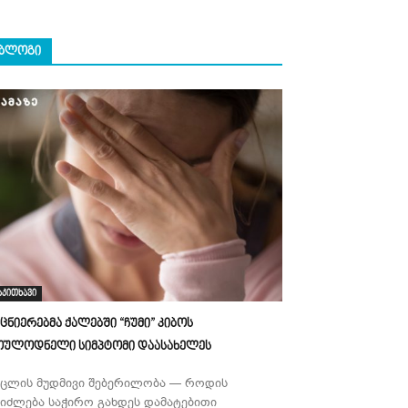
ᲑᲚᲝᲒᲘ
აკითხავი
ეცნიერებმა ქალებში “ჩუმი” კიბოს
ოულოდნელი სიმპტომი დაასახელეს
უცლის მუდმივი შებერილობა — როდის
ეიძლება საჭირო გახდეს დამატებითი