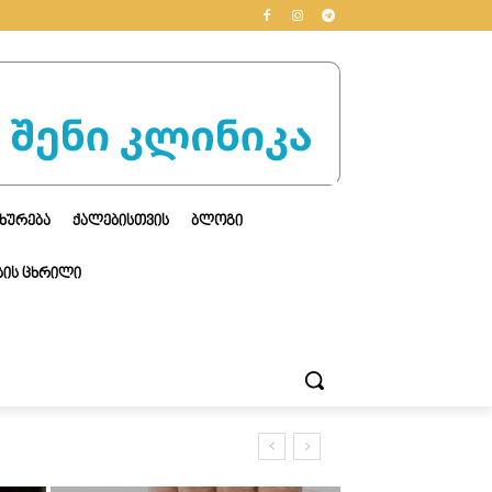
ᲮᲣᲠᲔᲑᲐ
ᲥᲐᲚᲔᲑᲘᲡᲗᲕᲘᲡ
ᲑᲚᲝᲒᲘ
ᲘᲡ ᲪᲮᲠᲘᲚᲘ