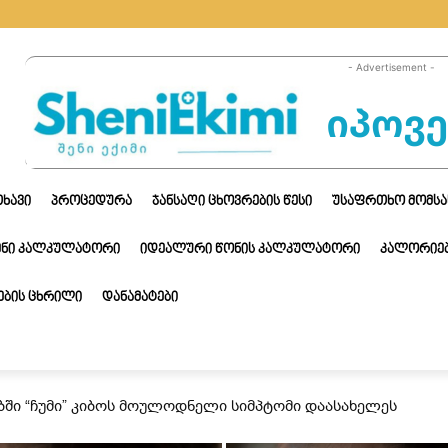
- Advertisement -
ᲗᲮᲐᲕᲘ
ᲞᲠᲝᲪᲔᲓᲣᲠᲐ
ᲯᲐᲜᲡᲐᲦᲘ ᲪᲮᲝᲕᲠᲔᲑᲘᲡ ᲬᲔᲡᲘ
ᲣᲡᲐᲤᲠᲗᲮᲝ ᲛᲝᲛᲡᲐ
ᲔᲜᲘ ᲙᲐᲚᲙᲣᲚᲐᲢᲝᲠᲘ
ᲘᲓᲔᲐᲚᲣᲠᲘ ᲬᲝᲜᲘᲡ ᲙᲐᲚᲙᲣᲚᲐᲢᲝᲠᲘ
ᲙᲐᲚᲝᲠᲘᲔᲑ
ᲑᲘᲡ ᲪᲮᲠᲘᲚᲘ
ᲓᲐᲜᲐᲛᲐᲢᲔᲑᲘ
ბში “ჩუმი” კიბოს მოულოდნელი სიმპტომი დაასახელეს