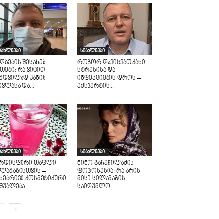
იახლეები
სიახლეები
ღბების შესახებ
როგორ დავიცვათ კანი
თები: რა ვიცით
სტრესისა და
ამდვილად კანის
ინფექციების დროს –
ვლასა და...
ექსპერტის...
იახლეები
სიახლეები
არდისფერი თაფლი
ნინო გაჩეჩილაძის
ილამაზისთვის –
ფოტოსესია: რა არის
უნებრივი კოსმეტიკური
მისი სილამაზის
აშუალება
საიდუმლო