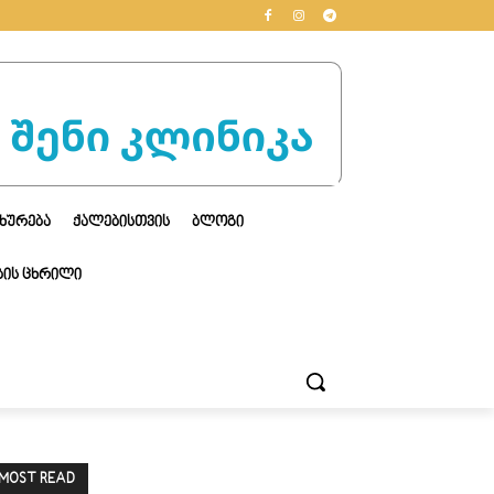
ᲮᲣᲠᲔᲑᲐ
ᲥᲐᲚᲔᲑᲘᲡᲗᲕᲘᲡ
ᲑᲚᲝᲒᲘ
ᲘᲡ ᲪᲮᲠᲘᲚᲘ
MOST READ