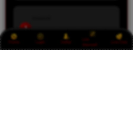
Juwandi
J
Palangkaraya
Link
Promo
Login
Daftar
Live Chat
Alternatif
Saya mencoba JEPANG88 setelah mendapat
rekomendasi teman. Navigasinya sederhana,
koleksi permainan mudah dilihat, dan akses
melalui perangkat mobile terasa nyaman.