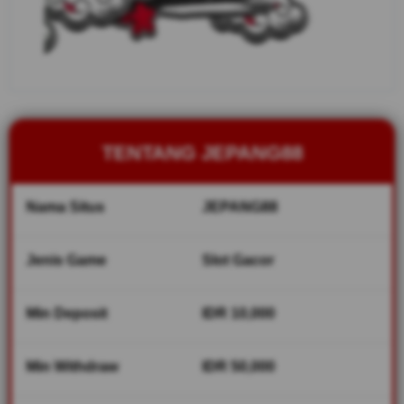
game
beragam, dan
juga
kepastian
menang
setiap hari
disini.
TENTANG JEPANG88
V
i
e
Nama Situs
JEPANG88
w
l
i
Jenis Game
Slot Gacor
c
e
n
Min Deposit
IDR 10,000
s
e
d
Min Withdraw
IDR 50,000
e