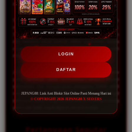
dari halaman tiruan yang memakai nama serupa.
Sistem halaman dibuat responsif dan ringan untuk
membantu proses pemuatan berjalan lebih lancar.
Susunan menu yang ringkas membuat perpindahan
dari halaman akun menuju daftar permainan terasa
cepat, sementara informasi penting tetap mudah
LOGIN
dibaca pada berbagai ukuran layar.
DAFTAR
JEPANG88 menghadirkan pengalaman slot online
yang berfokus pada kemudahan akses, variasi
permainan, dan kenyamanan pengguna. Istilah pasti
menang pada judul merupakan bahasa promosi; hasil
JEPANG88: Link Anti Blokir Slot Online Pasti Menang Hari ini
© COPYRIGHT 2026 JEPANG88 X SEO ERS
permainan tetap mengikuti mekanisme masing-masing
game dan tidak dapat dijamin secara mutlak.
Pertanyaan Seputar