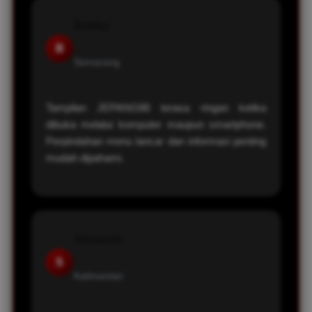
Bobby
B
Semarang
Tampilan JEPANG88 terasa ringan ketika
dibuka melalui komputer maupun smartphone.
Perpindahan menu lancar dan informasi penting
mudah dipahami.
Siswanto
S
Kalimantan