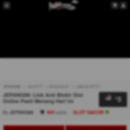
JEPANG88
SLOT777
SITUS SLOT
LINK SLOT777
JEPANG88: Link Anti Blokir Slot
5
$
Online Pasti Menang Hari ini
By
JEPANG88
404
sales
SLOT GACOR