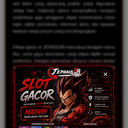
anti blokir yang dirancang praktis untuk digunakan
setiap hari. Halaman utama menampilkan navigasi
sederhana agar pengguna dapat menemukan menu
login, daftar permainan, informasi akun, dan layanan
bantuan tanpa proses yang membingungkan.
Pilihan game di JEPANG88 mencakup beragam tema,
fitur, serta gaya permainan yang dapat dipilih sesuai
preferensi. Kategori permainan disusun secara teratur
dan diperbarui berkala sehingga pengguna lebih mudah
menjelajahi koleksi terbaru melalui ponsel, tablet,
laptop, maupun komputer.
Link alternatif JEPANG88 berfungsi sebagai jalur
cadangan ketika alamat utama sulit dibuka atau
mengalami pembatasan akses. Pengguna disarankan
selalu memastikan tautan berasal dari sumber resmi
sebelum memasukkan informasi akun agar terhindar