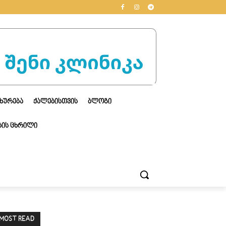
ᲮᲣᲠᲔᲑᲐ
ᲥᲐᲚᲔᲑᲘᲡᲗᲕᲘᲡ
ᲑᲚᲝᲒᲘ
ᲘᲡ ᲪᲮᲠᲘᲚᲘ
MOST READ