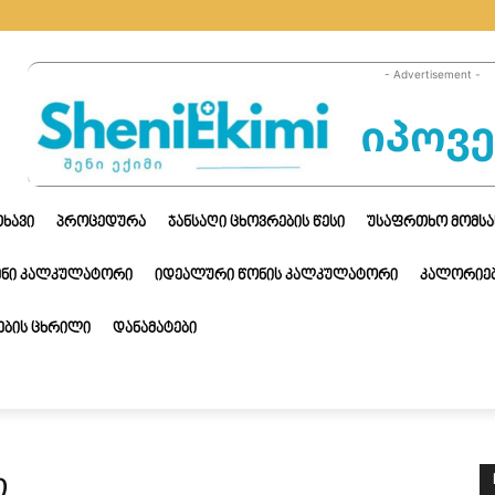
- Advertisement -
ᲗᲮᲐᲕᲘ
ᲞᲠᲝᲪᲔᲓᲣᲠᲐ
ᲯᲐᲜᲡᲐᲦᲘ ᲪᲮᲝᲕᲠᲔᲑᲘᲡ ᲬᲔᲡᲘ
ᲣᲡᲐᲤᲠᲗᲮᲝ ᲛᲝᲛᲡᲐ
ᲔᲜᲘ ᲙᲐᲚᲙᲣᲚᲐᲢᲝᲠᲘ
ᲘᲓᲔᲐᲚᲣᲠᲘ ᲬᲝᲜᲘᲡ ᲙᲐᲚᲙᲣᲚᲐᲢᲝᲠᲘ
ᲙᲐᲚᲝᲠᲘᲔᲑ
ᲑᲘᲡ ᲪᲮᲠᲘᲚᲘ
ᲓᲐᲜᲐᲛᲐᲢᲔᲑᲘ
ი