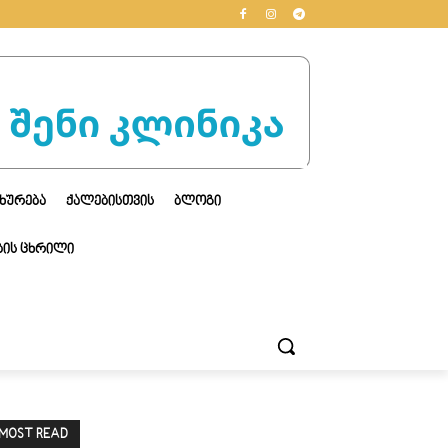
ᲮᲣᲠᲔᲑᲐ
ᲥᲐᲚᲔᲑᲘᲡᲗᲕᲘᲡ
ᲑᲚᲝᲒᲘ
ᲘᲡ ᲪᲮᲠᲘᲚᲘ
MOST READ