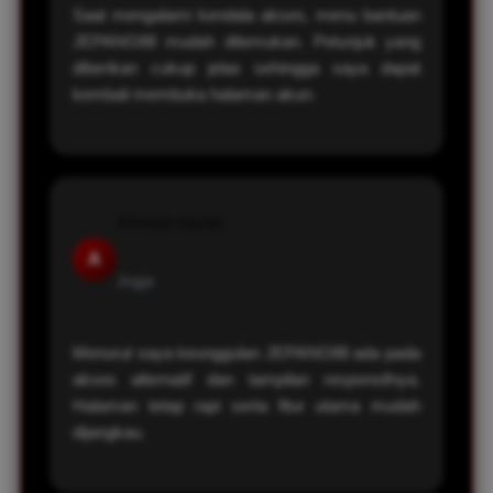
Saat mengalami kendala akses, menu bantuan
JEPANG88 mudah ditemukan. Petunjuk yang
diberikan cukup jelas sehingga saya dapat
kembali membuka halaman akun.
Ahmat rianto
A
Jogja
Menurut saya keunggulan JEPANG88 ada pada
akses alternatif dan tampilan responsifnya.
Halaman tetap rapi serta fitur utama mudah
dijangkau.