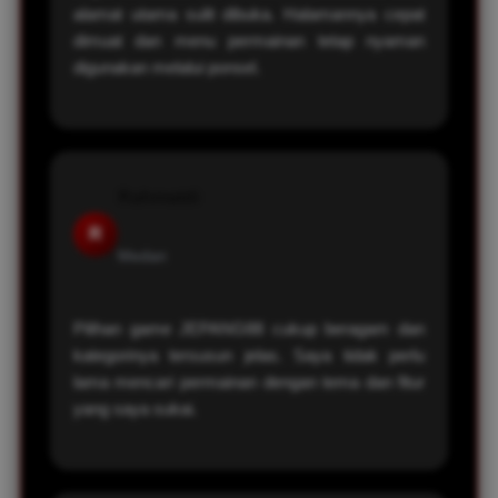
alamat utama sulit dibuka. Halamannya cepat
dimuat dan menu permainan tetap nyaman
digunakan melalui ponsel.
Rahmatdi
R
Medan
Pilihan game JEPANG88 cukup beragam dan
kategorinya tersusun jelas. Saya tidak perlu
lama mencari permainan dengan tema dan fitur
yang saya sukai.