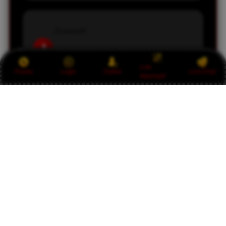
Juwandi
J
Palangkaraya
Link
Promo
Login
Daftar
Live Chat
Alternatif
Saya mencoba JEPANG88 setelah mendapat
rekomendasi teman. Navigasinya sederhana,
koleksi permainan mudah dilihat, dan akses
melalui perangkat mobile terasa nyaman.