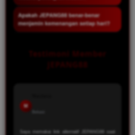
kategori agar pengguna lebih mudah
memilih game sesuai preferensi.
Tampilan JEPANG88 dibuat responsif
Apakah JEPANG88 benar-benar
sehingga menu login, daftar permainan,
menjamin kemenangan setiap hari?
dan informasi penting tetap mudah
digunakan melalui smartphone, tablet,
Tidak ada hasil permainan yang dapat
laptop, maupun komputer.
dijamin secara mutlak. Setiap game
Testimoni Member
memiliki mekanisme dan ketentuannya
sendiri, sehingga pengguna perlu
JEPANG88
memahami aturan permainan serta
bermain secara bertanggung jawab.
Maulana
M
Bekasi
Saya memakai link alternatif JEPANG88 saat