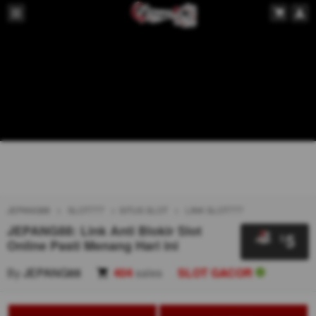
JEPANG88
SLOT777
SITUS SLOT
LINK SLOT777
JEPANG88: Link Anti Blokir Slot
5
$
Online Pasti Menang Hari ini
By
JEPANG88
404
sales
SLOT GACOR