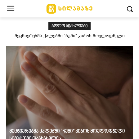
ᲑᲝᲚᲝ ᲡᲘᲐᲮᲚᲔᲔᲑᲘ
მეცნიერებმა ქალებში “ჩუმი” კიბოს მოულოდნელი
სიმპტომი დაასახელეს
მეცნიერებმა ქალებში “ჩუმი” კიბოს მოულოდნელი