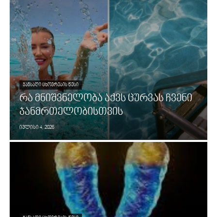
ᲯᲐᲜᲡᲐᲦᲘ ᲪᲮᲝᲕᲠᲔᲑᲘᲡ ᲬᲔᲡᲘ
რა მნიშვნელობა აქვს ცურვას ჩვენი
ჯანმრთელობისთვის
ივლისი 4, 2026