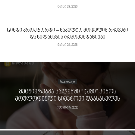
მაისი 28, 2026
Სინდი კროუფორდი – საკულტო მოდელის რჩევები
და სილამაზის რეკომენდაციები
მაისი 28, 2026
ᲡᲐᲙᲘᲗᲮᲐᲕᲘ
ᲛᲔᲪᲜᲘᲔᲠᲔᲑᲛᲐ ᲥᲐᲚᲔᲑᲨᲘ “ᲩᲣᲛᲘ” ᲙᲘᲑᲝᲡ
ᲛᲝᲣᲚᲝᲓᲜᲔᲚᲘ ᲡᲘᲛᲞᲢᲝᲛᲘ ᲓᲐᲐᲡᲐᲮᲔᲚᲔᲡ
ივლისი 5, 2026