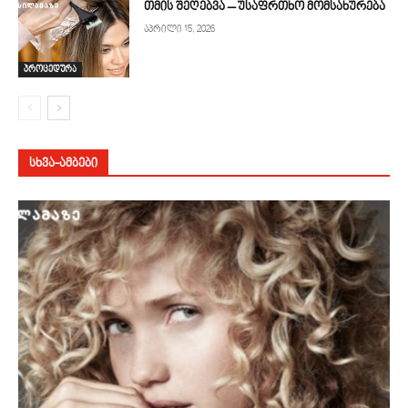
თმის შეღებვა – უსაფრთხო მომსახურება
აპრილი 15, 2026
პროცედურა
ᲡᲮᲕᲐ-ᲐᲛᲑᲔᲑᲘ