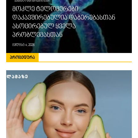
ᲯᲐᲜᲡᲐᲦᲘ ᲪᲮᲝᲕᲠᲔᲑᲘᲡ ᲬᲔᲡᲘ
მოკლე ტელომერები
დაკავშირებულია დაბერებასთან
ასოცირებულ ყველა
პრობლემასთან
ივლისი 4, 2026
ᲞᲠᲝᲪᲔᲓᲣᲠᲐ