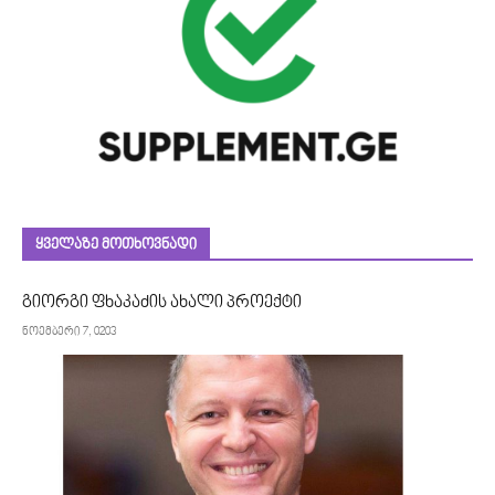
ᲧᲕᲔᲚᲐᲖᲔ ᲛᲝᲗᲮᲝᲕᲜᲐᲓᲘ
გიორგი ფხაკაძის ახალი პროექტი
ნოემბერი 7, 0203