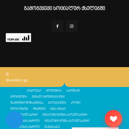
გამოგვყევი სოციალურ ქსელებში
©
SheniEkimi.ge
მთავარი
სიახლეები
პროდუქცია
საკითხავი
პროცედურა
ჯანსაღი ცხოვრების წესი
უსაფრთხო მომსახურება
ქალებისთვის
ბლოგი
დღის რუტინა
ინტერვიუ
სხვა-ამბები
შენი კალკულატორი
იდეალური წონის კალკულატორი
კალორიების ცხრილი
იდეალური წონის კალკულატორი
კალორიების ცხრილი
დანამატები