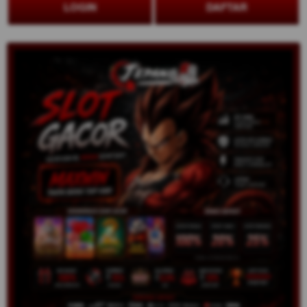
LOGIN
DAFTAR