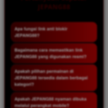
JEPANG88
Apa fungsi link anti blokir
JEPANG88?
Link anti blokir menjadi jalur akses
Bagaimana cara memastikan link
alternatif ketika alamat utama JEPANG88
JEPANG88 yang digunakan resmi?
sulit dibuka. Gunakan hanya tautan resmi
agar informasi akun tetap terlindungi.
Periksa penulisan alamat dengan teliti dan
Apakah pilihan permainan di
gunakan tautan yang diperoleh dari kanal
JEPANG88 tersedia dalam berbagai
resmi JEPANG88. Hindari halaman yang
kategori?
meminta informasi tidak wajar atau
memakai nama domain mencurigakan.
Ya. JEPANG88 menyediakan beragam tema
Apakah JEPANG88 nyaman dibuka
dan fitur permainan yang disusun dalam
melalui perangkat mobile?