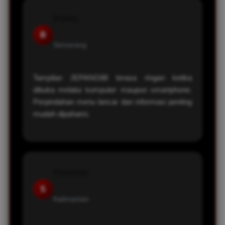
Bobby
B
Semarang
Tampilan JEPANG88 terasa ringan ketika
dibuka melalui komputer maupun smartphone.
Perpindahan menu lancar dan informasi penting
mudah dipahami.
Siswanto
S
Kalimantan