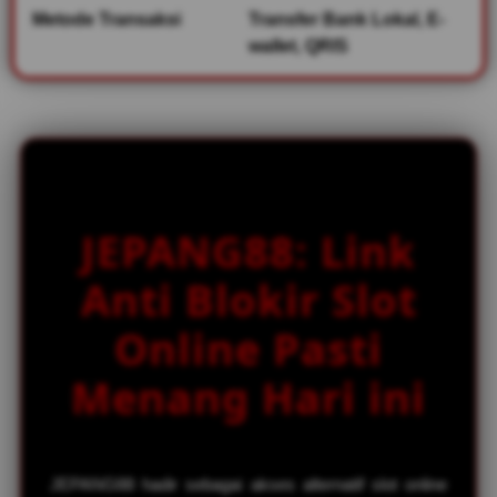
t
Metode Transaksi
Transfer Bank Lokal, E-
a
i
wallet, QRIS
l
s
JEPANG88: Link
Anti Blokir Slot
Online Pasti
Menang Hari ini
JEPANG88 hadir sebagai akses alternatif slot online