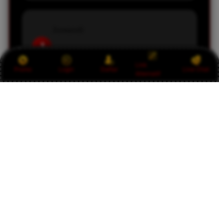
Juwandi
J
Palangkaraya
Link
Promo
Login
Daftar
Live Chat
Alternatif
Saya mencoba JEPANG88 setelah mendapat
rekomendasi teman. Navigasinya sederhana,
koleksi permainan mudah dilihat, dan akses
melalui perangkat mobile terasa nyaman.