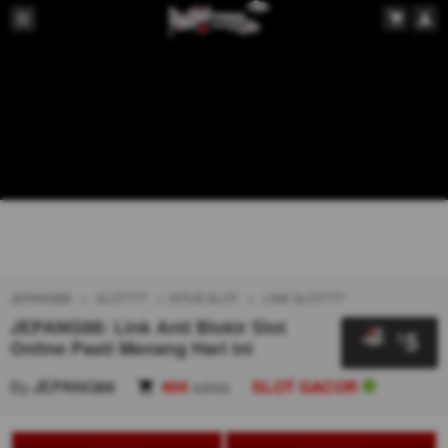
JEPANG88
SLOT777
SITUS SLOT
LINK SLOT777
JEPANG88: Link Anti Blokir Slot
5
$
Online Pasti Menang Hari ini
By
JEPANG88
404
sales
SLOT GACOR