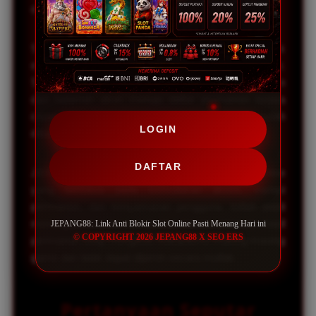
dari halaman tiruan yang memakai nama serupa.
Sistem halaman dibuat responsif dan ringan untuk
membantu proses pemuatan berjalan lebih lancar.
Susunan menu yang ringkas membuat perpindahan
dari halaman akun menuju daftar permainan terasa
cepat, sementara informasi penting tetap mudah
LOGIN
dibaca pada berbagai ukuran layar.
DAFTAR
JEPANG88 menghadirkan pengalaman slot online
yang berfokus pada kemudahan akses, variasi
permainan, dan kenyamanan pengguna. Istilah pasti
menang pada judul merupakan bahasa promosi; hasil
JEPANG88: Link Anti Blokir Slot Online Pasti Menang Hari ini
© COPYRIGHT 2026 JEPANG88 X SEO ERS
permainan tetap mengikuti mekanisme masing-masing
game dan tidak dapat dijamin secara mutlak.
Pertanyaan Seputar