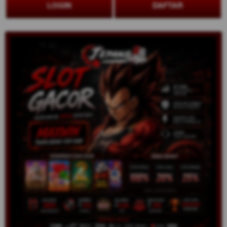
LOGIN
DAFTAR