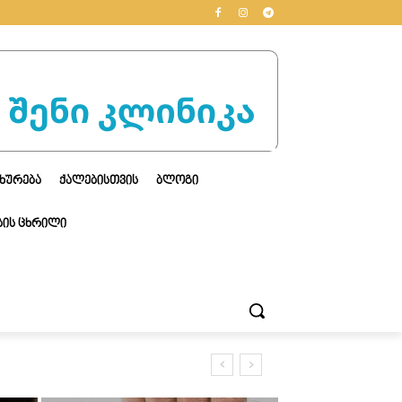
ᲮᲣᲠᲔᲑᲐ
ᲥᲐᲚᲔᲑᲘᲡᲗᲕᲘᲡ
ᲑᲚᲝᲒᲘ
ᲘᲡ ᲪᲮᲠᲘᲚᲘ