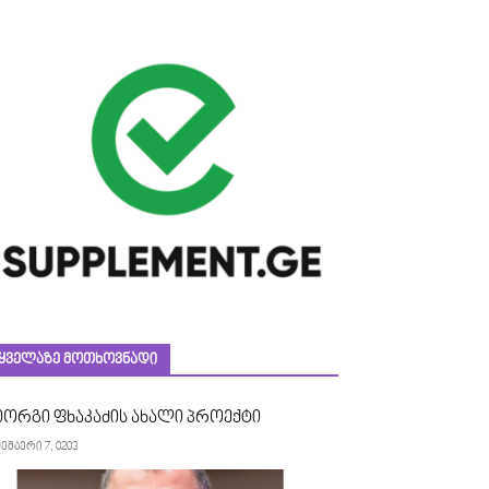
ᲧᲕᲔᲚᲐᲖᲔ ᲛᲝᲗᲮᲝᲕᲜᲐᲓᲘ
იორგი ფხაკაძის ახალი პროექტი
ემბერი 7, 0203