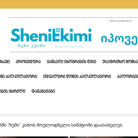
- Advertisement -
ᲗᲮᲐᲕᲘ
ᲞᲠᲝᲪᲔᲓᲣᲠᲐ
ᲯᲐᲜᲡᲐᲦᲘ ᲪᲮᲝᲕᲠᲔᲑᲘᲡ ᲬᲔᲡᲘ
ᲣᲡᲐᲤᲠᲗᲮᲝ ᲛᲝᲛᲡᲐ
ᲔᲜᲘ ᲙᲐᲚᲙᲣᲚᲐᲢᲝᲠᲘ
ᲘᲓᲔᲐᲚᲣᲠᲘ ᲬᲝᲜᲘᲡ ᲙᲐᲚᲙᲣᲚᲐᲢᲝᲠᲘ
ᲙᲐᲚᲝᲠᲘᲔᲑ
ᲑᲘᲡ ᲪᲮᲠᲘᲚᲘ
ᲓᲐᲜᲐᲛᲐᲢᲔᲑᲘ
ბში “ჩუმი” კიბოს მოულოდნელი სიმპტომი დაასახელეს