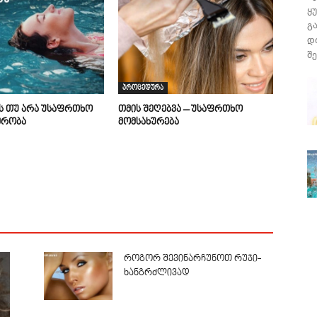
ყ
გ
დ
შე
პროცედურა
ის თუ არა უსაფრთხო
თმის შეღებვა – უსაფრთხო
მრობა
მომსახურება
როგორ შევინარჩუნოთ რუჯი-
ხანგრძლივად