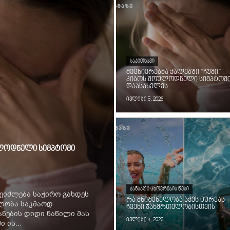
ᲡᲐᲙᲘᲗᲮᲐᲕᲘ
მეცნიერებმა ქალებში “ჩუმი”
კიბოს მოულოდნელი სიმპტომ
დაასახელეს
ივლისი 5, 2026
ოულოდნელი სიმპტომი
ᲯᲐᲜᲡᲐᲦᲘ ᲪᲮᲝᲕᲠᲔᲑᲘᲡ ᲬᲔᲡᲘ
ეიძლება საჭირო გახდეს
რა მნიშვნელობა აქვს ცურვას
ილობა საკმაოდ
ჩვენი ჯანმრთელობისთვის
ნების დიდი ნაწილი მას
ივლისი 4, 2026
 ის...