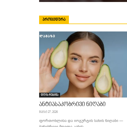
ᲞᲠᲝᲪᲔᲓᲣᲠᲐ
დღის რუტინა
ანტიასაკობრივი ნიღაბი
მაისი 27, 2026
ფორთოხლისა და იოგურტის სახის ნიღაბი —
ბუნებრივი მოვლა კანის...