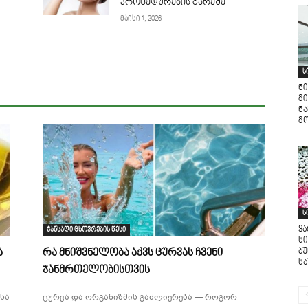
პროცედურების გარეშე
მაისი 1, 2026
ს
ნი
მი
ნ
მო
ს
ვ
ჯანსაღი ცხოვრების წესი
ს
ბ
ა
რა მნიშვნელობა აქვს ცურვას ჩვენი
ს
ჯანმრთელობისთვის
სა
ცურვა და ორგანიზმის გაძლიერება — როგორ