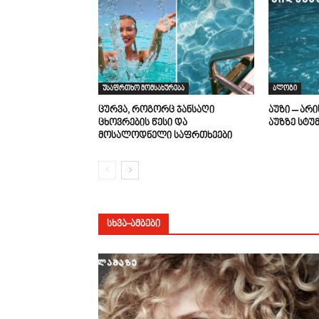
უსაფრთხო მომსახურება
ბლოგი
ცურვა, როგორც ჯანსაღი
აუზი – არ
ცხოვრების წესი და
აუზზე სტუ
მოსალოდნელი საფრთხეები
ᲡᲮᲕᲐ-ᲐᲛᲑᲔᲑᲘ