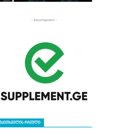
- Advertisement -
ᲛᲙᲘᲗᲮᲕᲔᲚᲘᲡ ᲠᲩᲔᲣᲚᲘ