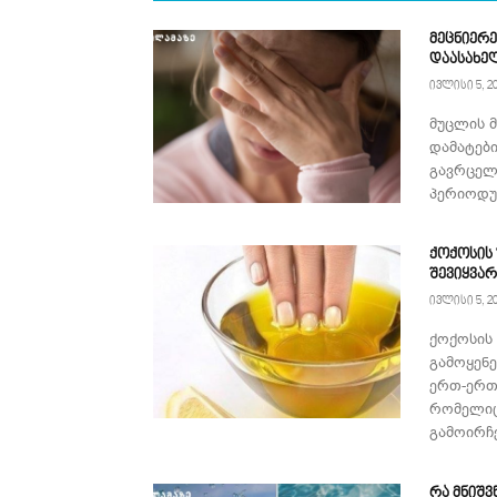
მეცნიერე
დაასახე
ივლისი 5, 2
მუცლის 
დამატებ
გავრცელ
პერიოდულ
ქოქოსის
შევიყვა
ივლისი 5, 2
ქოქოსის
გამოყენ
ერთ-ერთ
რომელიც
გამოირჩე
რა მნიშვ