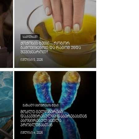
ᲡᲐᲙᲘᲗᲮᲐᲕᲘ
ქოქოსის ზეთი – როგორ
ი
გამოვიყენოთ და რატომ უნდა
შევიყვაროთ?
ივლისი 5, 2026
ᲯᲐᲜᲡᲐᲦᲘ ᲪᲮᲝᲕᲠᲔᲑᲘᲡ ᲬᲔᲡᲘ
მოკლე ტელომერები
დაკავშირებულია დაბერებასთან
ასოცირებულ ყველა
პრობლემასთან
ივლისი 4, 2026