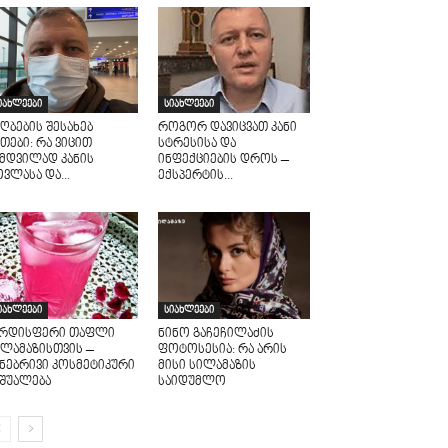
იახლეები
სიახლეები
ღბების შესახებ
როგორ დავიცვათ კანი
თები: რა ვიცით
სტრესისა და
ამდვილად კანის
ინფექციების დროს –
ვლასა და...
ექსპერტის...
იახლეები
სიახლეები
არდისფერი თაფლი
ნინო გაჩეჩილაძის
ილამაზისთვის –
ფოტოსესია: რა არის
უნებრივი კოსმეტიკური
მისი სილამაზის
აშუალება
საიდუმლო