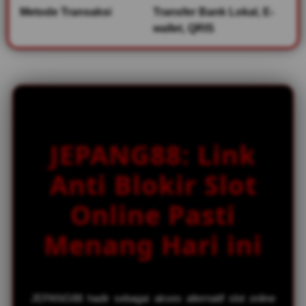
t
Metode Transaksi
Transfer Bank Lokal, E-
a
i
wallet, QRIS
l
s
JEPANG88: Link
Anti Blokir Slot
Online Pasti
Menang Hari ini
JEPANG88 hadir sebagai akses alternatif slot online