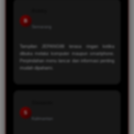
Bobby
B
Semarang
Tampilan JEPANG88 terasa ringan ketika
dibuka melalui komputer maupun smartphone.
Perpindahan menu lancar dan informasi penting
mudah dipahami.
Siswanto
S
Kalimantan