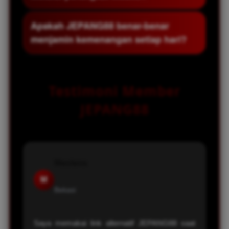
kategori agar pengguna lebih mudah
memilih game sesuai preferensi.
Tampilan JEPANG88 dibuat responsif
Apakah JEPANG88 benar-benar
sehingga menu login, daftar permainan,
menjamin kemenangan setiap hari?
dan informasi penting tetap mudah
digunakan melalui smartphone, tablet,
Tidak ada hasil permainan yang dapat
laptop, maupun komputer.
dijamin secara mutlak. Setiap game
Testimoni Member
memiliki mekanisme dan ketentuannya
sendiri, sehingga pengguna perlu
JEPANG88
memahami aturan permainan serta
bermain secara bertanggung jawab.
Maulana
M
Bekasi
Saya memakai link alternatif JEPANG88 saat