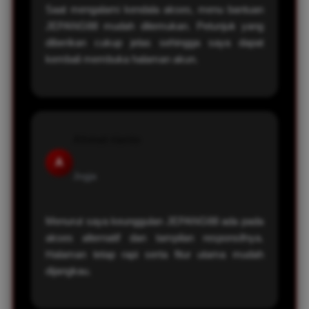
Saat mengalami kendala akses, menu bantuan
JEPANG88 mudah ditemukan. Petunjuk yang
diberikan cukup jelas sehingga saya dapat
kembali membuka halaman akun.
Ahmat rianto
A
Jogja
Menurut saya keunggulan JEPANG88 ada pada
akses alternatif dan tampilan responsifnya.
Halaman tetap rapi serta fitur utama mudah
dijangkau.