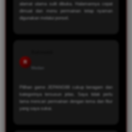
alamat utama sulit dibuka. Halamannya cepat
dimuat dan menu permainan tetap nyaman
digunakan melalui ponsel.
Rahmatdi
R
Medan
Pilihan game JEPANG88 cukup beragam dan
kategorinya tersusun jelas. Saya tidak perlu
lama mencari permainan dengan tema dan fitur
yang saya sukai.