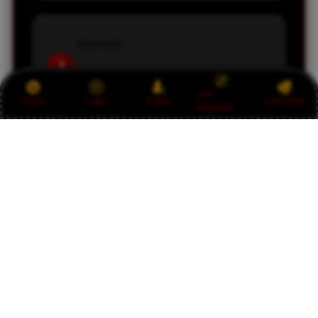
Juwandi
J
Palangkaraya
Link
Promo
Login
Daftar
Live Chat
Alternatif
Saya mencoba JEPANG88 setelah mendapat
rekomendasi teman. Navigasinya sederhana,
koleksi permainan mudah dilihat, dan akses
melalui perangkat mobile terasa nyaman.