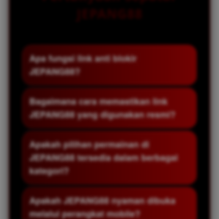
JEPANG88
Apa fungsi link anti blokir
JEPANG88?
Link anti blokir menjadi jalur akses
Bagaimana cara memastikan link
alternatif ketika alamat utama JEPANG88
JEPANG88 yang digunakan resmi?
sulit dibuka. Gunakan hanya tautan resmi
agar informasi akun tetap terlindungi.
Periksa penulisan alamat dengan teliti dan
Apakah pilihan permainan di
gunakan tautan yang diperoleh dari kanal
JEPANG88 tersedia dalam berbagai
resmi JEPANG88. Hindari halaman yang
kategori?
meminta informasi tidak wajar atau
memakai nama domain mencurigakan.
Ya. JEPANG88 menyediakan beragam tema
Apakah JEPANG88 nyaman dibuka
dan fitur permainan yang disusun dalam
melalui perangkat mobile?