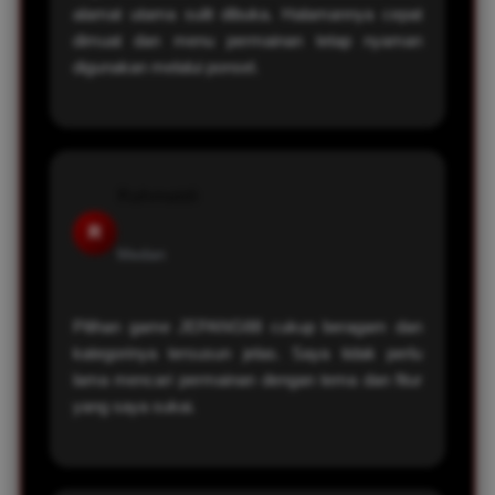
alamat utama sulit dibuka. Halamannya cepat
dimuat dan menu permainan tetap nyaman
digunakan melalui ponsel.
Rahmatdi
R
Medan
Pilihan game JEPANG88 cukup beragam dan
kategorinya tersusun jelas. Saya tidak perlu
lama mencari permainan dengan tema dan fitur
yang saya sukai.