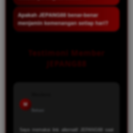
kategori agar pengguna lebih mudah
memilih game sesuai preferensi.
Tampilan JEPANG88 dibuat responsif
Apakah JEPANG88 benar-benar
sehingga menu login, daftar permainan,
menjamin kemenangan setiap hari?
dan informasi penting tetap mudah
digunakan melalui smartphone, tablet,
Tidak ada hasil permainan yang dapat
laptop, maupun komputer.
dijamin secara mutlak. Setiap game
Testimoni Member
memiliki mekanisme dan ketentuannya
sendiri, sehingga pengguna perlu
JEPANG88
memahami aturan permainan serta
bermain secara bertanggung jawab.
Maulana
M
Bekasi
Saya memakai link alternatif JEPANG88 saat