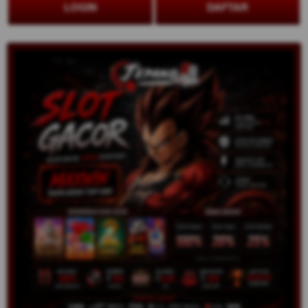
LOGIN
DAFTAR