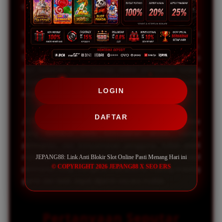
dari halaman tiruan yang memakai nama serupa.
Sistem halaman dibuat responsif dan ringan untuk
membantu proses pemuatan berjalan lebih lancar.
Susunan menu yang ringkas membuat perpindahan
dari halaman akun menuju daftar permainan terasa
cepat, sementara informasi penting tetap mudah
LOGIN
dibaca pada berbagai ukuran layar.
DAFTAR
JEPANG88 menghadirkan pengalaman slot online
yang berfokus pada kemudahan akses, variasi
permainan, dan kenyamanan pengguna. Istilah pasti
menang pada judul merupakan bahasa promosi; hasil
JEPANG88: Link Anti Blokir Slot Online Pasti Menang Hari ini
© COPYRIGHT 2026 JEPANG88 X SEO ERS
permainan tetap mengikuti mekanisme masing-masing
game dan tidak dapat dijamin secara mutlak.
Pertanyaan Seputar