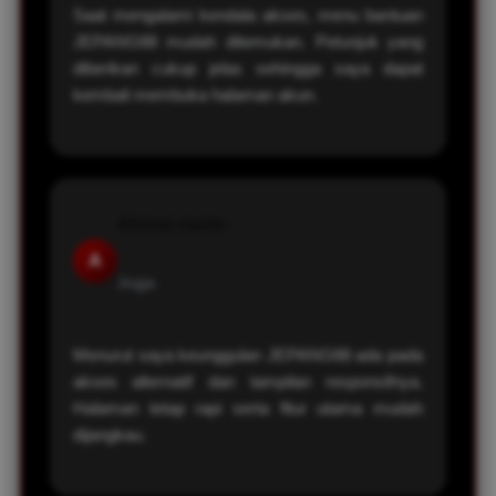
Saat mengalami kendala akses, menu bantuan
JEPANG88 mudah ditemukan. Petunjuk yang
diberikan cukup jelas sehingga saya dapat
kembali membuka halaman akun.
Ahmat rianto
A
Jogja
Menurut saya keunggulan JEPANG88 ada pada
akses alternatif dan tampilan responsifnya.
Halaman tetap rapi serta fitur utama mudah
dijangkau.