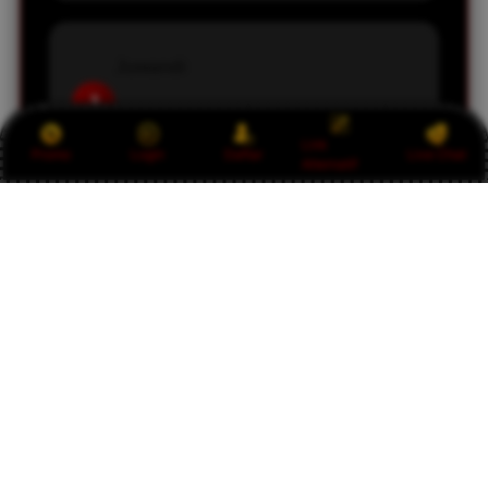
Juwandi
J
Palangkaraya
Link
Promo
Login
Daftar
Live Chat
Alternatif
Saya mencoba JEPANG88 setelah mendapat
rekomendasi teman. Navigasinya sederhana,
koleksi permainan mudah dilihat, dan akses
melalui perangkat mobile terasa nyaman.