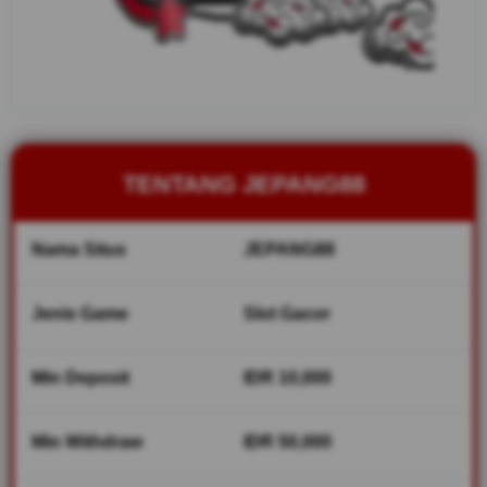
game
beragam, dan
juga
kepastian
menang
setiap hari
disini.
TENTANG JEPANG88
V
i
e
Nama Situs
JEPANG88
w
l
i
Jenis Game
Slot Gacor
c
e
n
Min Deposit
IDR 10,000
s
e
d
Min Withdraw
IDR 50,000
e