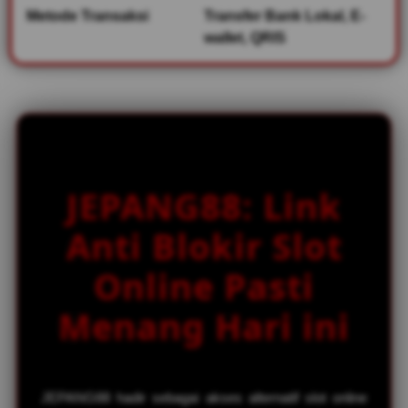
t
Metode Transaksi
Transfer Bank Lokal, E-
a
i
wallet, QRIS
l
s
JEPANG88: Link
Anti Blokir Slot
Online Pasti
Menang Hari ini
JEPANG88 hadir sebagai akses alternatif slot online