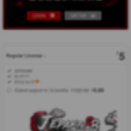
LOGIN
DAFTAR
Show More
5
$
Regular License
Regular
Included:
JEPANG88
License
Included:
SLOT777
SELECTED
Included:
SITUS SLOT
88
$
100.00
5.00
Extend support to 12 months
$
$
JEPANG88
menghadirkan
akses
alternatif slot
online anti
blokir, pilihan