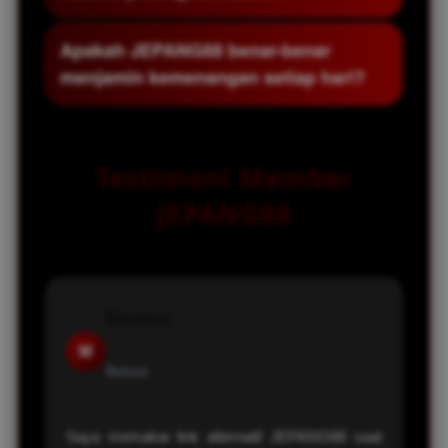
kategori agar pengguna lebih mudah
memilih game sesuai preferensi.
Tampilan JEPANG88 dibuat responsif
Apakah JEPANG88 benar-benar
sehingga menu login, daftar permainan,
menjamin kemenangan setiap hari?
dan informasi penting tetap mudah
digunakan melalui smartphone, tablet,
Tidak ada hasil permainan yang dapat
laptop, maupun komputer.
dijamin secara mutlak. Setiap game
Testimoni Member
memiliki mekanisme dan ketentuannya
sendiri, sehingga pengguna perlu
JEPANG88
memahami aturan permainan serta
bermain secara bertanggung jawab.
Maulana
M
Bekasi
Saya memakai link alternatif JEPANG88 saat