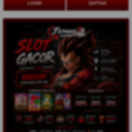
LOGIN
DAFTAR