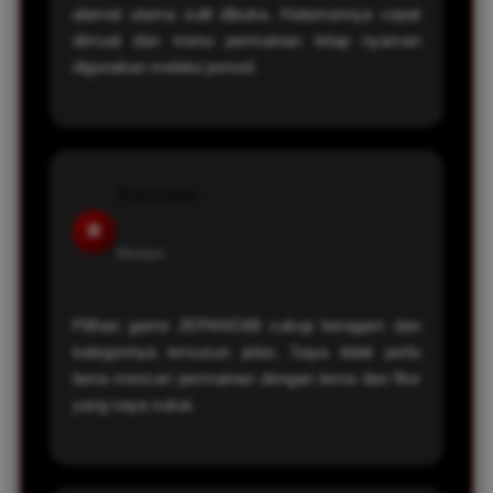
alamat utama sulit dibuka. Halamannya cepat
dimuat dan menu permainan tetap nyaman
digunakan melalui ponsel.
Rahmatdi
R
Medan
Pilihan game JEPANG88 cukup beragam dan
kategorinya tersusun jelas. Saya tidak perlu
lama mencari permainan dengan tema dan fitur
yang saya sukai.