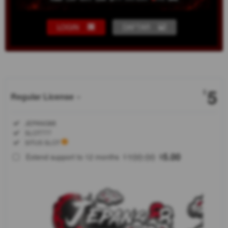
LOGIN
DAFTAR
Show More
5
$
Regular License
Regular
Included:
JEPANG88
License
Included:
SLOT777
SELECTED
Included:
SITUS SLOT
88
$
100.00
5.00
Extend support to 12 months
$
$
JEPANG88
menghadirkan
akses
alternatif slot
online anti
blokir, pilihan