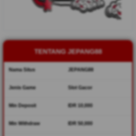
game
beragam, dan
juga
kepastian
menang
setiap hari
disini.
TENTANG JEPANG88
V
i
e
Nama Situs
JEPANG88
w
l
i
Jenis Game
Slot Gacor
c
e
n
Min Deposit
IDR 10,000
s
e
d
Min Withdraw
IDR 50,000
e