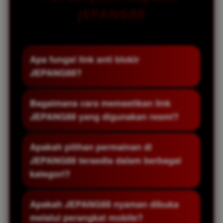
JEPANG88
Apa fungsi link anti blokir
JEPANG88?
Link anti blokir menjadi jalur akses
Bagaimana cara memastikan link
alternatif ketika alamat utama JEPANG88
JEPANG88 yang digunakan resmi?
sulit dibuka. Gunakan hanya tautan resmi
agar informasi akun tetap terlindungi.
Periksa penulisan alamat dengan teliti dan
Apakah pilihan permainan di
gunakan tautan yang diperoleh dari kanal
JEPANG88 tersedia dalam berbagai
resmi JEPANG88. Hindari halaman yang
kategori?
meminta informasi tidak wajar atau
memakai nama domain mencurigakan.
Ya. JEPANG88 menyediakan beragam tema
Apakah JEPANG88 nyaman dibuka
dan fitur permainan yang disusun dalam
melalui perangkat mobile?