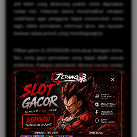
anti blokir yang dirancang praktis untuk digunakan
setiap hari. Halaman utama menampilkan navigasi
sederhana agar pengguna dapat menemukan menu
login, daftar permainan, informasi akun, dan layanan
bantuan tanpa proses yang membingungkan.
Pilihan game di JEPANG88 mencakup beragam tema,
fitur, serta gaya permainan yang dapat dipilih sesuai
preferensi. Kategori permainan disusun secara teratur
dan diperbarui berkala sehingga pengguna lebih mudah
menjelajahi koleksi terbaru melalui ponsel, tablet,
laptop, maupun komputer.
Link alternatif JEPANG88 berfungsi sebagai jalur
cadangan ketika alamat utama sulit dibuka atau
mengalami pembatasan akses. Pengguna disarankan
selalu memastikan tautan berasal dari sumber resmi
sebelum memasukkan informasi akun agar terhindar