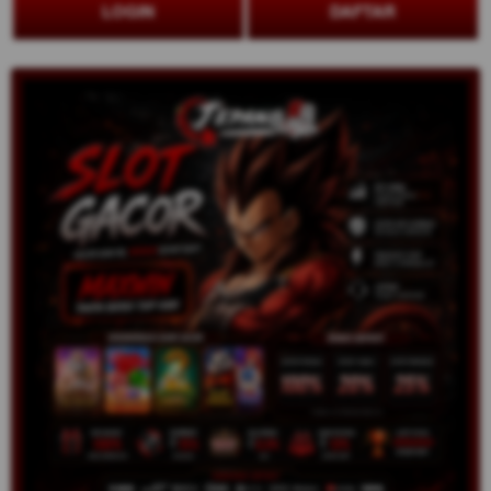
LOGIN
DAFTAR