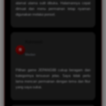
alamat utama sulit dibuka. Halamannya cepat
dimuat dan menu permainan tetap nyaman
digunakan melalui ponsel.
Rahmatdi
R
Medan
Pilihan game JEPANG88 cukup beragam dan
kategorinya tersusun jelas. Saya tidak perlu
lama mencari permainan dengan tema dan fitur
yang saya sukai.