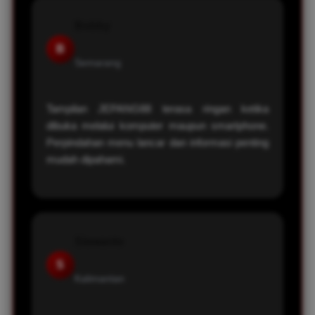
Bobby
B
Semarang
Tampilan JEPANG88 terasa ringan ketika
dibuka melalui komputer maupun smartphone.
Perpindahan menu lancar dan informasi penting
mudah dipahami.
Siswanto
S
Kalimantan